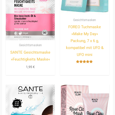
Gesichtsmasken
FOREO Tuchmaske
»Make My Day«
Packung, 7 x 6 g,
Gesichtsmasken
kompatibel mit UFO &
SANTE Gesichtsmaske
UFO mini
»Feuchtigkeits Maske«
Bewertet
1,95
€
mit
5.00
von 5