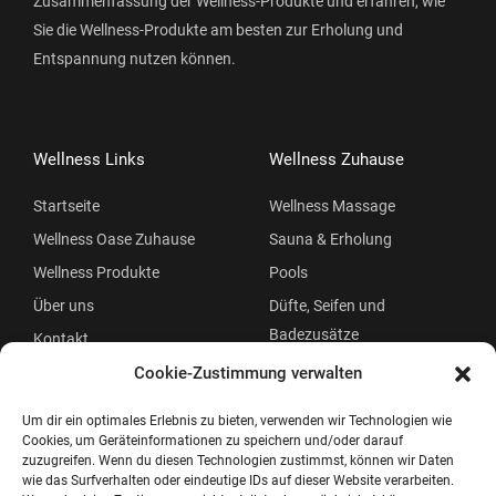
Zusammenfassung der Wellness-Produkte und erfahren, wie
Sie die Wellness-Produkte am besten zur Erholung und
Entspannung nutzen können.
Wellness Links
Wellness Zuhause
Startseite
Wellness Massage
Wellness Oase Zuhause
Sauna & Erholung
Wellness Produkte
Pools
Über uns
Düfte, Seifen und
Badezusätze
Kontakt
Beauty
Cookie-Zustimmung verwalten
Um dir ein optimales Erlebnis zu bieten, verwenden wir Technologien wie
Cookies, um Geräteinformationen zu speichern und/oder darauf
zuzugreifen. Wenn du diesen Technologien zustimmst, können wir Daten
wie das Surfverhalten oder eindeutige IDs auf dieser Website verarbeiten.