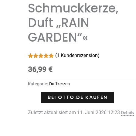
Schmuckkerze,
Duft „RAIN
GARDEN“«
(
1
Kundenrezension)
Bewertet mit
1
5.00
36,99
von 5,
€
basierend
auf
Kundenbewertung
Kategorie:
Duftkerzen
BEI OTTO.DE KAUFEN
Zuletzt aktualisiert am 11. Juni 2026 12:23
Details