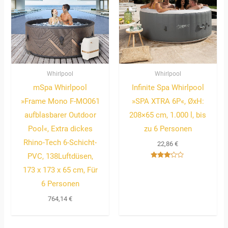
Whirlpool
Whirlpool
mSpa Whirlpool
Infinite Spa Whirlpool
»Frame Mono F-MO061
»SPA XTRA 6P«, ØxH:
aufblasbarer Outdoor
208×65 cm, 1.000 l, bis
Pool«, Extra dickes
zu 6 Personen
Rhino-Tech 6-Schicht-
22,86
€
PVC, 138Luftdüsen,
Bewertet
173 x 173 x 65 cm, Für
mit
3.00
von 5
6 Personen
764,14
€