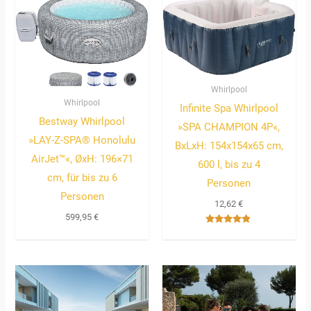
Whirlpool
Whirlpool
Infinite Spa Whirlpool
Bestway Whirlpool
»SPA CHAMPION 4P«,
»LAY-Z-SPA® Honolulu
BxLxH: 154x154x65 cm,
AirJet™«, ØxH: 196×71
600 l, bis zu 4
cm, für bis zu 6
Personen
Personen
12,62
€
599,95
€
Bewertet
mit
4.67
von 5