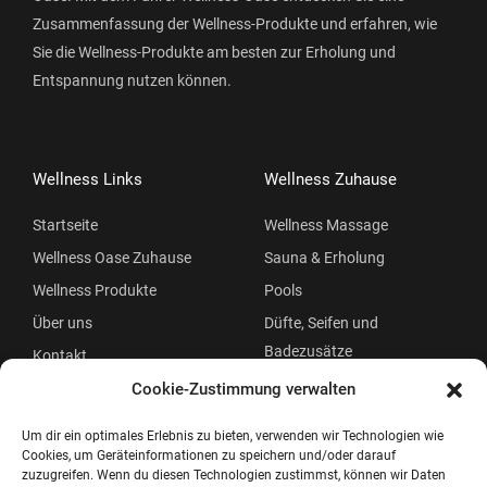
Zusammenfassung der Wellness-Produkte und erfahren, wie
Sie die Wellness-Produkte am besten zur Erholung und
Entspannung nutzen können.
Wellness Links
Wellness Zuhause
Startseite
Wellness Massage
Wellness Oase Zuhause
Sauna & Erholung
Wellness Produkte
Pools
Über uns
Düfte, Seifen und
Badezusätze
Kontakt
Beauty
Cookie-Zustimmung verwalten
Um dir ein optimales Erlebnis zu bieten, verwenden wir Technologien wie
Cookies, um Geräteinformationen zu speichern und/oder darauf
zuzugreifen. Wenn du diesen Technologien zustimmst, können wir Daten