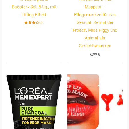
Booster« Set, 5-tlg., mit
Muppets –
Lifting-Effekt
Pflegemasken für das
Gesicht: Kermit der
Bewertet
Frosch, Miss Piggy und
mit
3.00
Animal als
von 5
Gesichtsmaske«
6,99
€