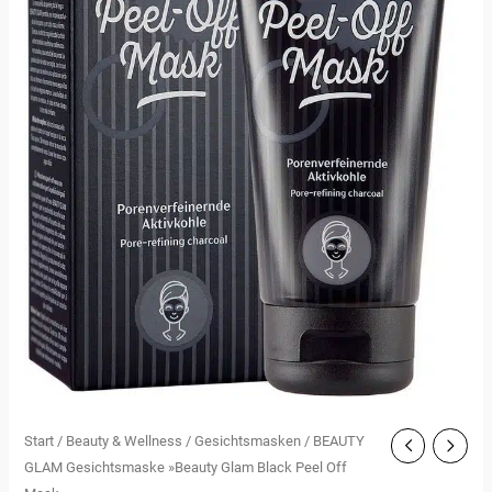
Start
/
Beauty & Wellness
/
Gesichtsmasken
/ BEAUTY
GLAM Gesichtsmaske »Beauty Glam Black Peel Off