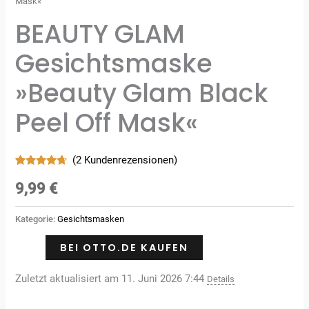
Mask«
BEAUTY GLAM
Gesichtsmaske
»Beauty Glam Black
Peel Off Mask«
(
2
Kundenrezensionen)
Bewertet
2
mit
4.50
9,99
€
von 5,
basierend
auf
Kategorie:
Gesichtsmasken
Kundenbewertungen
BEI OTTO.DE KAUFEN
Zuletzt aktualisiert am 11. Juni 2026 7:44
Details