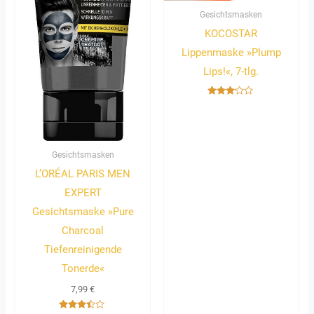
Gesichtsmasken
KOCOSTAR
Lippenmaske »Plump
Lips!«, 7-tlg.
Bewertet
mit
3.00
von 5
Gesichtsmasken
L’ORÉAL PARIS MEN
EXPERT
Gesichtsmaske »Pure
Charcoal
Tiefenreinigende
Tonerde«
7,99
€