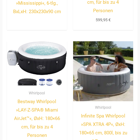
cm, für bis zu 4
»Mississippi«, 6-tlg.,
Personen
BxLxH: 230x230x90 cm
599,95
€
Whirlpool
Bestway Whirlpool
Whirlpool
»LAY-Z-SPA® Miami
Infinite Spa Whirlpool
AirJet™«, ØxH: 180×66
»SPA XTRA 4P«, ØxH:
cm, für bis zu 4
180×65 cm, 800l, bis zu
Personen