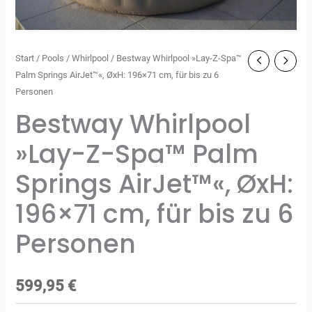
Start
/
Pools
/
Whirlpool
/ Bestway Whirlpool »Lay-Z-Spa™
Palm Springs AirJet™«, ØxH: 196×71 cm, für bis zu 6
Personen
Bestway Whirlpool
»Lay-Z-Spa™ Palm
Springs AirJet™«, ØxH:
196×71 cm, für bis zu 6
Personen
599,95
€