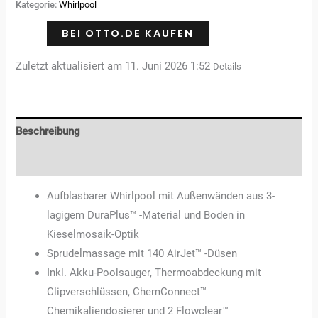
Kategorie:
Whirlpool
BEI OTTO.DE KAUFEN
Zuletzt aktualisiert am 11. Juni 2026 1:52
Details
Beschreibung
Rezensionen (0)
Aufblasbarer Whirlpool mit Außenwänden aus 3-
lagigem DuraPlus™ -Material und Boden in
Kieselmosaik-Optik
Sprudelmassage mit 140 AirJet™ -Düsen
Inkl. Akku-Poolsauger, Thermoabdeckung mit
Clipverschlüssen, ChemConnect™
Chemikaliendosierer und 2 Flowclear™