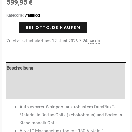
mit
4.50
599,95
€
von 5,
basierend
auf
Kategorie:
Whirlpool
Kundenbewertungen
BEI OTTO.DE KAUFEN
Zuletzt aktualisiert am 12. Juni 2026 7:24
Details
Beschreibung
Zusätzliche Informationen
Rezensionen (2)
Aufblasbarer Whirlpool aus robustem DuraPlus™-
Material in Rattan-Optik (schokobraun) und Boden in
Kieselmosaik-Optik
AirJet™ Massagefunktion mit 180 AirJets™