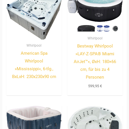
Whirlpool
Whirlpool
Bestway Whirlpool
American Spa
»LAY-Z-SPA® Miami
Whirlpool
AirJet™«, ØxH: 180×66
»Mississippi«, 6-tlg.,
cm, für bis zu 4
BxLxH: 230x230x90 cm
Personen
599,95
€