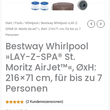
Start
/
Pools
/
Whirlpool
/ Bestway Whirlpool »LAY-Z-
SPA® St. Moritz AirJet™«, ØxH: 216×71 cm, für bis zu 7
Personen
Bestway Whirlpool
»LAY-Z-SPA® St.
Moritz AirJet™«, ØxH:
216×71 cm, für bis zu 7
Personen
(
2
Kundenrezensionen)
Bewertet
2