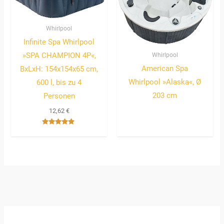
Whirlpool
Infinite Spa Whirlpool
Whirlpool
»SPA CHAMPION 4P«,
American Spa
BxLxH: 154x154x65 cm,
Whirlpool »Alaska«, Ø
600 l, bis zu 4
203 cm
Personen
12,62
€
Bewertet
mit
4.67
von 5