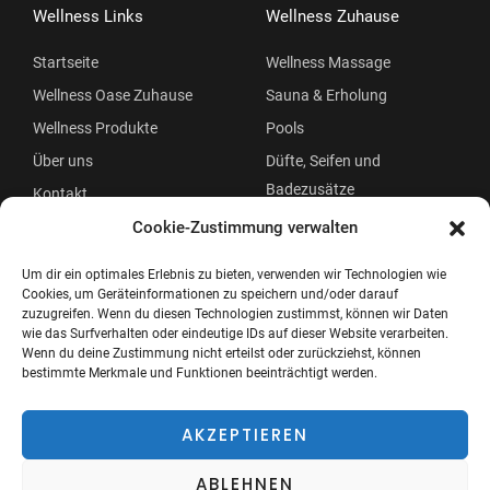
Wellness Links
Wellness Zuhause
Startseite
Wellness Massage
Wellness Oase Zuhause
Sauna & Erholung
Wellness Produkte
Pools
Über uns
Düfte, Seifen und
Badezusätze
Kontakt
Beauty
Cookie-Zustimmung verwalten
Um dir ein optimales Erlebnis zu bieten, verwenden wir Technologien wie
Cookies, um Geräteinformationen zu speichern und/oder darauf
zuzugreifen. Wenn du diesen Technologien zustimmst, können wir Daten
wie das Surfverhalten oder eindeutige IDs auf dieser Website verarbeiten.
Wenn du deine Zustimmung nicht erteilst oder zurückziehst, können
bestimmte Merkmale und Funktionen beeinträchtigt werden.
Copyright © 2026 Wellness Oase
Menü
AKZEPTIEREN
ABLEHNEN