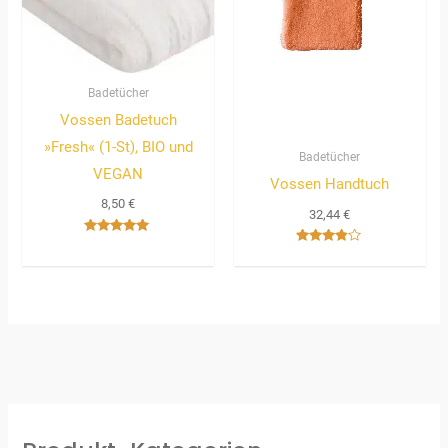
Badetücher
Vossen Badetuch
»Fresh« (1-St), BIO und
Badetücher
VEGAN
Vossen Handtuch
8,50
€
32,44
€
Bewertet
Bewertet
mit
mit
5.00
3.67
von 5
von 5