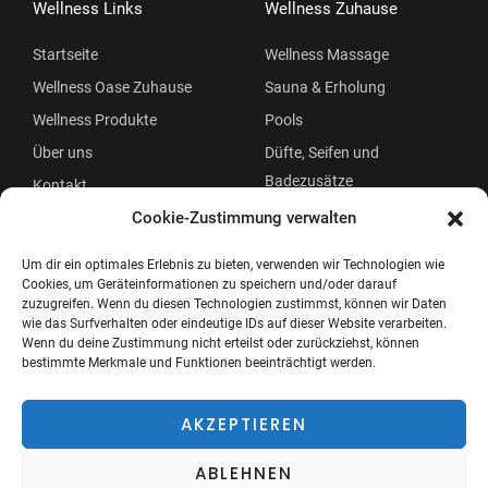
Wellness Links
Wellness Zuhause
Startseite
Wellness Massage
Wellness Oase Zuhause
Sauna & Erholung
Wellness Produkte
Pools
Über uns
Düfte, Seifen und
Badezusätze
Kontakt
Beauty
Cookie-Zustimmung verwalten
Um dir ein optimales Erlebnis zu bieten, verwenden wir Technologien wie
Cookies, um Geräteinformationen zu speichern und/oder darauf
zuzugreifen. Wenn du diesen Technologien zustimmst, können wir Daten
wie das Surfverhalten oder eindeutige IDs auf dieser Website verarbeiten.
Wenn du deine Zustimmung nicht erteilst oder zurückziehst, können
bestimmte Merkmale und Funktionen beeinträchtigt werden.
Copyright © 2026 Wellness Oase
Menü
AKZEPTIEREN
ABLEHNEN