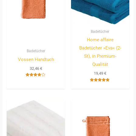
Badetücher
Home affaire
Badetücher »Eva« (2-
Badetücher
St), in Premium-
Vossen Handtuch
Qualität
32,46
€
19,49
€
Bewertet
mit
Bewertet
3.67
mit
von 5
4.67
von 5