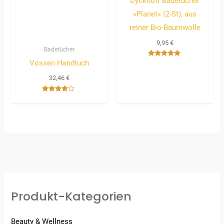
Dyckhoff Badetücher
»Planet« (2-St), aus
reiner Bio-Baumwolle
9,95
€
Badetücher
Vossen Handtuch
Bewertet
mit
5.00
32,46
€
von 5
Bewertet
mit
3.67
von 5
Produkt-Kategorien
Beauty & Wellness