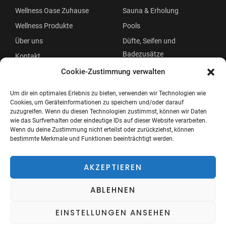
Wellness Oase Zuhause
Sauna & Erholung
Wellness Produkte
Pools
Über uns
Düfte, Seifen und
Badezusätze
Kontakt
Beauty
Cookie-Zustimmung verwalten
Um dir ein optimales Erlebnis zu bieten, verwenden wir Technologien wie
Cookies, um Geräteinformationen zu speichern und/oder darauf
zuzugreifen. Wenn du diesen Technologien zustimmst, können wir Daten
wie das Surfverhalten oder eindeutige IDs auf dieser Website verarbeiten.
Wenn du deine Zustimmung nicht erteilst oder zurückziehst, können
bestimmte Merkmale und Funktionen beeinträchtigt werden.
Copyright © 2026 Wellness Oase
Menü
AKZEPTIEREN
ABLEHNEN
EINSTELLUNGEN ANSEHEN