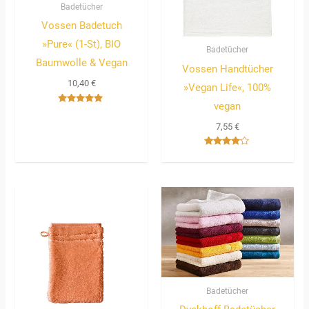
Badetücher
Vossen Badetuch
»Pure« (1-St), BIO
Badetücher
Baumwolle & Vegan
Vossen Handtücher
10,40
€
»Vegan Life«, 100%
vegan
Bewertet
mit
7,55
€
5.00
von 5
Bewertet
mit
4.00
von 5
Badetücher