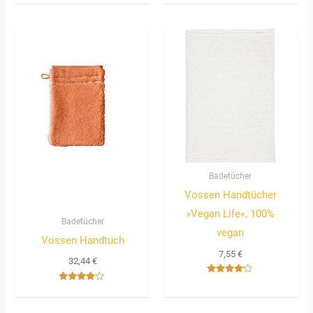
mit
4.00
von 5
Badetücher
Vossen Handtücher
»Vegan Life«, 100%
Badetücher
vegan
Vossen Handtuch
7,55
€
32,44
€
Bewertet
Bewertet
mit
mit
4.00
3.67
von 5