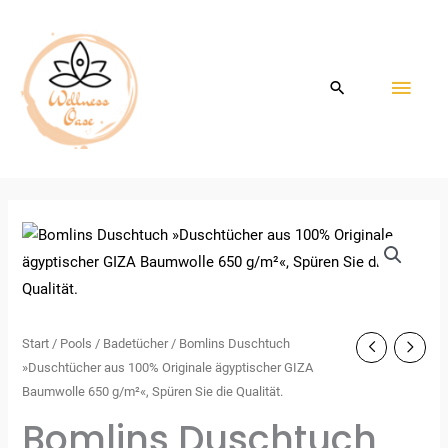
Zum
HAU
Inhalt
springen
Start
/
Pools
/
Badetücher
/ Bomlins Duschtuch
»Duschtücher aus 100% Originale ägyptischer GIZA
Baumwolle 650 g/m²«, Spüren Sie die Qualität.
Bomlins Duschtuch