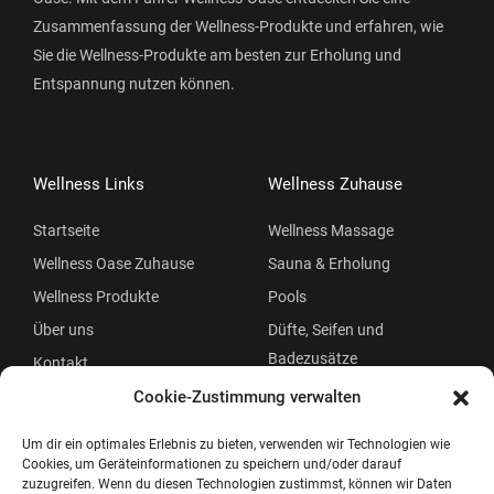
Zusammenfassung der Wellness-Produkte und erfahren, wie
Sie die Wellness-Produkte am besten zur Erholung und
Entspannung nutzen können.
Wellness Links
Wellness Zuhause
Startseite
Wellness Massage
Wellness Oase Zuhause
Sauna & Erholung
Wellness Produkte
Pools
Über uns
Düfte, Seifen und
Badezusätze
Kontakt
Beauty
Cookie-Zustimmung verwalten
Um dir ein optimales Erlebnis zu bieten, verwenden wir Technologien wie
Cookies, um Geräteinformationen zu speichern und/oder darauf
zuzugreifen. Wenn du diesen Technologien zustimmst, können wir Daten