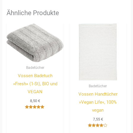
Ähnliche Produkte
Badetücher
Vossen Badetuch
»Fresh« (1-St), BIO und
Badetücher
VEGAN
Vossen Handtücher
8,50
€
»Vegan Life«, 100%
vegan
Bewertet
mit
7,55
€
5.00
von 5
Bewertet