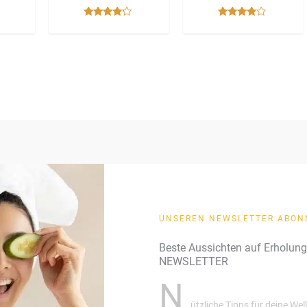
Bewertet
Bewertet
mit
mit
4.00
3.67
von 5
von 5
UNSEREN NEWSLETTER ABON
Beste Aussichten auf Erholun
NEWSLETTER
N
ützliche Tipps für deine We