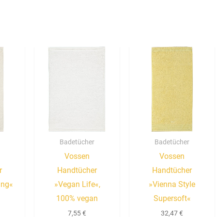
Badetücher
Badetücher
Vossen
Vossen
r
Handtücher
Handtücher
ing«
»Vegan Life«,
»Vienna Style
100% vegan
Supersoft«
7,55
€
32,47
€