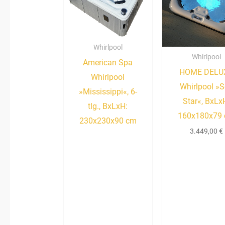
Whirlpool
Whirlpool
American Spa
HOME DELU
Whirlpool
Whirlpool »
»Mississippi«, 6-
Star«, BxLx
tlg., BxLxH:
160x180x79
230x230x90 cm
3.449,00
€