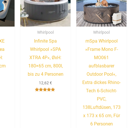
Whirlpool
Whirlpool
XE
Infinite Spa
mSpa Whirlpool
Sea
Whirlpool »SPA
»Frame Mono F-
H:
XTRA 4P«, ØxH:
MO061
 cm
180×65 cm, 800l,
aufblasbarer
bis zu 4 Personen
Outdoor Pool«,
Extra dickes Rhino-
12,62
€
Tech 6-Schicht-
Bewertet mit
PVC,
5.00
von 5
138Luftdüsen, 173
x 173 x 65 cm, Für
6 Personen