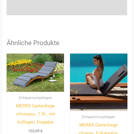
Rezensionen (0)
Ähnliche Produkte
Entspannungsliegen
MERXX Gartenliege
»Honopu«, 1 St., mit
Entspannungsliegen
Auflagen, klappbar
MERXX Gartenliege
103,09
€
»Viana«, Eukalyptus,