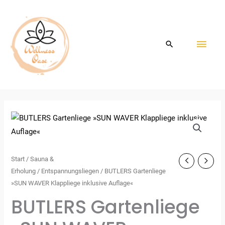
Zum
HAU
Inhalt
springen
Start
/
Sauna &
Erholung
/
Entspannungsliegen
/ BUTLERS Gartenliege
»SUN WAVER Klappliege inklusive Auflage«
BUTLERS Gartenliege