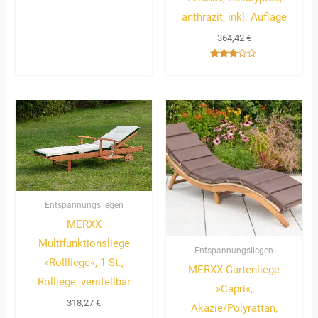
anthrazit, inkl. Auflage
364,42
€
Bewertet
mit
3.00
von 5
Entspannungsliegen
MERXX
Multifunktionsliege
Entspannungsliegen
»Rollliege«, 1 St.,
MERXX Gartenliege
Rolliege, verstellbar
»Capri«,
318,27
€
Akazie/Polyrattan,