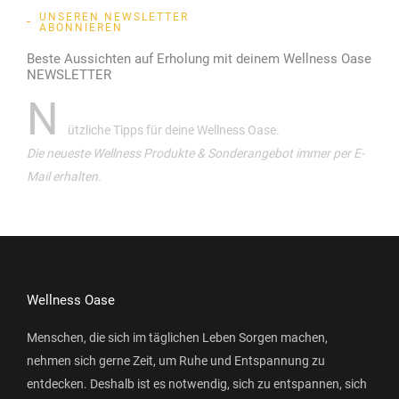
UNSEREN NEWSLETTER
ABONNIEREN
Beste Aussichten auf Erholung mit deinem Wellness Oase
NEWSLETTER
N
ützliche Tipps für deine Wellness Oase.
Die neueste Wellness Produkte & Sonderangebot immer per E-
Mail erhalten.
Wellness Oase
Menschen, die sich im täglichen Leben Sorgen machen,
nehmen sich gerne Zeit, um Ruhe und Entspannung zu
entdecken. Deshalb ist es notwendig, sich zu entspannen, sich