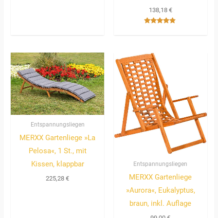
Bewertet
mit
138,18
€
5.00
von 5
Bewertet
mit
4.67
von 5
Entspannungsliegen
MERXX Gartenliege »La
Pelosa«, 1 St., mit
Kissen, klappbar
Entspannungsliegen
MERXX Gartenliege
225,28
€
»Aurora«, Eukalyptus,
braun, inkl. Auflage
99,00
€