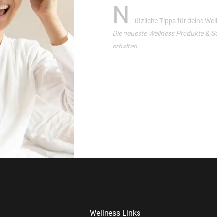
N
ützliche Tipps für deine We
Die neueste Wellness Produkte & S
erhalten.
Wellness Links