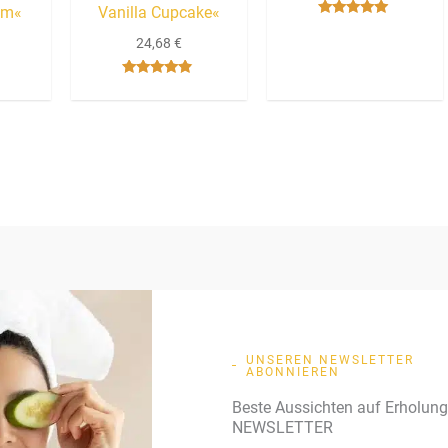
om«
Vanilla Cupcake«
Bewertet mit
5.00
24,68
€
von 5
Bewertet
mit
4.67
von 5
UNSEREN NEWSLETTER
ABONNIEREN
Beste Aussichten auf Erholun
NEWSLETTER