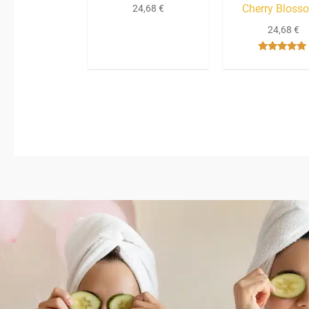
Cherry Bloss
24,68
€
24,68
€
Bewertet mit
5.00
von 5