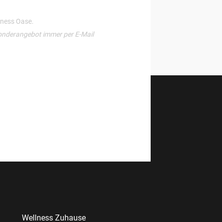
llness Oase.
onderangebot immer per E-Mail
Wellness Zuhause