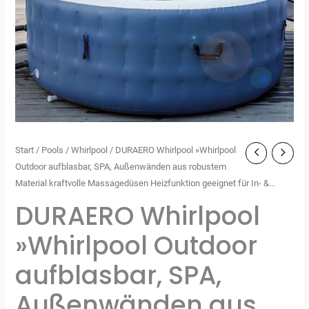
Start
/
Pools
/
Whirlpool
/ DURAERO Whirlpool »Whirlpool
Outdoor aufblasbar, SPA, Außenwänden aus robustem
Material kraftvolle Massagedüsen Heizfunktion geeignet für In- &…
DURAERO Whirlpool
»Whirlpool Outdoor
aufblasbar, SPA,
Außenwänden aus