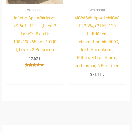
Whirlpool
Whirlpool
Infinite Spa Whirlpool
MCW Whirlpool »MCW-
»SPA ELITE – „Face 2
E32-W«, (2-tlg), 130
Face“«, BxLxH:
Luftdüsen,
198x198x65 cm, 1.000
Heizfunktion bis 40°C,
l, bis zu 2 Personen
inkl. Abdeckung,
Filterwechsel-Alarm,
12,62
€
aufblasbar, 6 Personen
Bewertet
mit
371,99
€
4.67
von 5