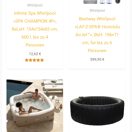
Whirlpool
Whirlpool
Infinite Spa Whirlpool
Bestway Whirlpool
»SPA CHAMPION 4P«,
»LAY-Z-SPA® Honolulu
BxLxH: 154x154x65 cm,
AirJet™«, ØxH: 196×71
600 l, bis zu 4
cm, für bis zu 6
Personen
Personen
12,62
€
599,95
€
Bewertet
mit
4.67
von 5