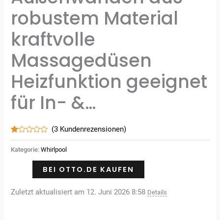
robustem Material
kraftvolle
Massagedüsen
Heizfunktion geeignet
für In- &…
(
3
Kundenrezensionen)
Bewertet
3
mit
Kategorie:
Whirlpool
1.00
von
5,
BEI OTTO.DE KAUFEN
basierend
auf
Kundenbewertungen
Zuletzt aktualisiert am 12. Juni 2026 8:58
Details