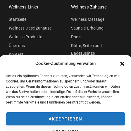
Wellness Links
Wellness Zuhause
Startseite
Wellness Massage
Wellness Oase Zuhause
Sauna & Erholung
Wellness Produkte
Pools
Über uns
Düfte, Seifen und
Badezusätze
Kontakt
Beauty
Cookie-Zustimmung verwalten
Um dir ein optimales Erlebnis zu bieten, verwenden wir Technologien wie
Cookies, um Geräteinformationen zu speichern und/oder darauf
zuzugreifen. Wenn du diesen Technologien zustimmst, können wir Daten
wie das Surfverhalten oder eindeutige IDs auf dieser Website verarbeiten.
Wenn du deine Zustimmung nicht erteilst oder zurückziehst, können
bestimmte Merkmale und Funktionen beeinträchtigt werden.
Copyright © 2026 Wellness Oase
Menü
AKZEPTIEREN