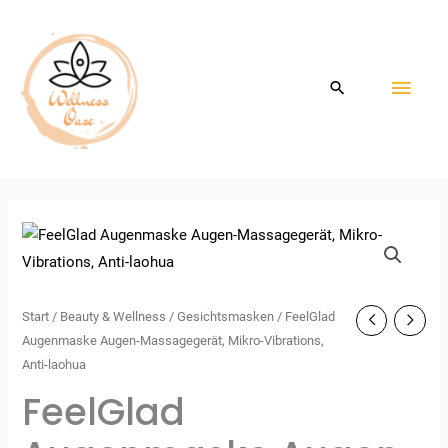
Zum
HAU
Inhalt
springen
Start
/
Beauty & Wellness
/
Gesichtsmasken
/ FeelGlad
Augenmaske Augen-Massagegerät, Mikro-Vibrations,
Anti-laohua
FeelGlad