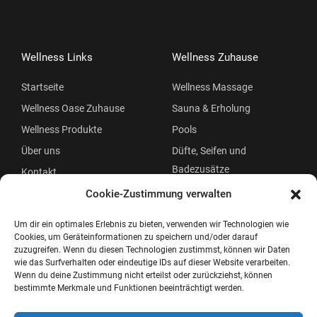
Wellness Links
Wellness Zuhause
Startseite
Wellness Massage
Wellness Oase Zuhause
Sauna & Erholung
Wellness Produkte
Pools
Über uns
Düfte, Seifen und
Badezusätze
Kontakt
Beauty
Cookie-Zustimmung verwalten
Um dir ein optimales Erlebnis zu bieten, verwenden wir Technologien wie
Cookies, um Geräteinformationen zu speichern und/oder darauf
zuzugreifen. Wenn du diesen Technologien zustimmst, können wir Daten
wie das Surfverhalten oder eindeutige IDs auf dieser Website verarbeiten.
Wenn du deine Zustimmung nicht erteilst oder zurückziehst, können
bestimmte Merkmale und Funktionen beeinträchtigt werden.
Copyright © 2026 Wellness Oase