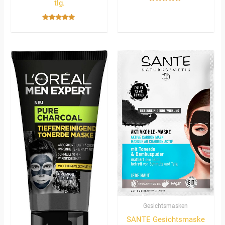
tlg.
Bewertet
mit
4.67
von 5
Bewertet
mit
5.00
von 5
Gesichtsmasken
SANTE Gesichtsmaske