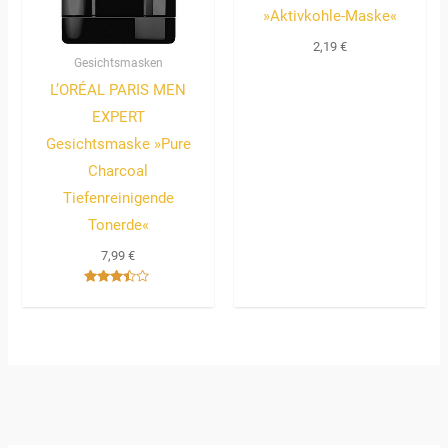
»Aktivkohle-Maske«
2,19
€
Gesichtsmasken
L’ORÉAL PARIS MEN
EXPERT
Gesichtsmaske »Pure
Charcoal
Tiefenreinigende
Tonerde«
7,99
€
Bewertet
mit
3.33
von 5