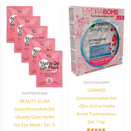
Gesichtsmasken
GARNIER
Gesichtsmasken
Gesichtsmasken-Set
BEAUTY GLAM
»Skin Active Hydra
Gesichtsmasken-Set
Bomb Tuchmasken«
»Beauty Glam Hydro
Set, 7-tlg.
Gel Eye Mask« Set, 5-