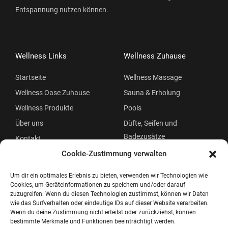
Entspannung nutzen können.
Wellness Links
Wellness Zuhause
Startseite
Wellness Massage
Wellness Oase Zuhause
Sauna & Erholung
Wellness Produkte
Pools
Über uns
Düfte, Seifen und
Badezusätze
Kontakt
Beauty
Cookie-Zustimmung verwalten
Um dir ein optimales Erlebnis zu bieten, verwenden wir Technologien wie
Cookies, um Geräteinformationen zu speichern und/oder darauf
zuzugreifen. Wenn du diesen Technologien zustimmst, können wir Daten
wie das Surfverhalten oder eindeutige IDs auf dieser Website verarbeiten.
Wenn du deine Zustimmung nicht erteilst oder zurückziehst, können
bestimmte Merkmale und Funktionen beeinträchtigt werden.