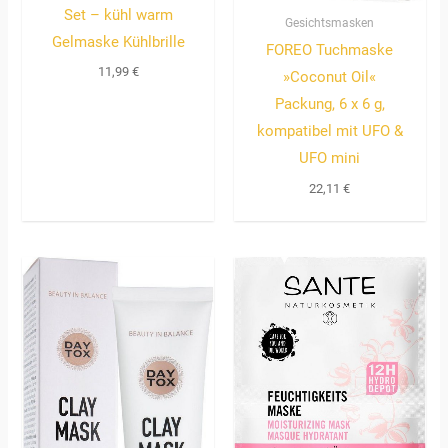
Set – kühl warm
Gesichtsmasken
Gelmaske Kühlbrille
FOREO Tuchmaske
11,99
€
»Coconut Oil«
Packung, 6 x 6 g,
kompatibel mit UFO &
UFO mini
22,11
€