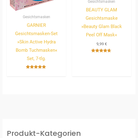
Gesichtsmasken
BEAUTY GLAM
Gesichtsmasken
Gesichtsmaske
GARNIER
»Beauty Glam Black
Gesichtsmasken-Set
Peel Off Mask«
»Skin Active Hydra
9,99
€
Bomb Tuchmasken«
Bewertet
Set, 7-tlg.
mit
4.50
von 5
Bewertet
mit
4.67
von 5
Produkt-Kategorien