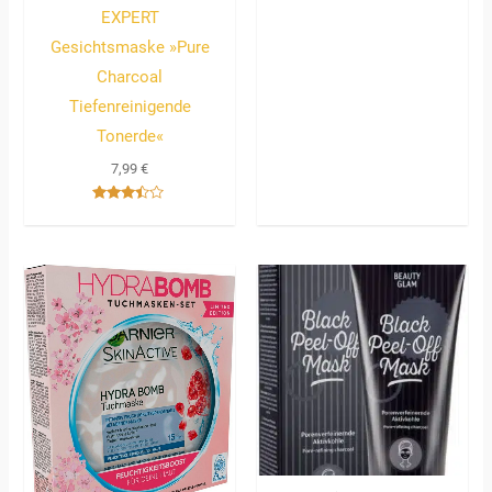
EXPERT
Gesichtsmaske »Pure
Charcoal
Tiefenreinigende
Tonerde«
7,99
€
Bewertet
mit
3.33
von 5