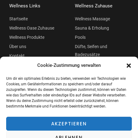
Wellness Links
Wellness Zuhause
Startseite
Wellness Massage
Wellness Oase Zuhause
Sauna & Erholung
Wellness Produkte
Pools
Über uns
Düfte, Seifen und
Badezusätze
Kontakt
Beauty
Cookie-Zustimmung verwalten
Um dir ein optimales Erlebnis zu bieten, verwenden wir Technologien wie
Cookies, um Geräteinformationen zu speichern und/oder darauf
zuzugreifen. Wenn du diesen Technologien zustimmst, können wir Daten
wie das Surfverhalten oder eindeutige IDs auf dieser Website verarbeiten.
Wenn du deine Zustimmung nicht erteilst oder zurückziehst, können
bestimmte Merkmale und Funktionen beeinträchtigt werden.
Copyright © 2026 Wellness Oase
Menü
AKZEPTIEREN
ABLEHNEN