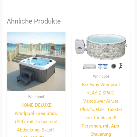
Ähnliche Produkte
Whirlpool
Bestway Whirlpool
»LAY-Z-SPA®
Whirlpool
Vancouver AirJet
HOME DELUXE
Plus™«, ØxH: 155×60
Whirlpool »Sea Star«,
cm, für bis zu 5
(Set), mit Treppe und
Personen, mit App-
Abdeckung, BxLxH:
Steuerung