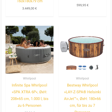
160x180x79 cm
599,95
€
3.449,00
€
Whirlpool
Whirlpool
Infinite Spa Whirlpool
Bestway Whirlpool
»SPA XTRA 6P«, ØxH:
»LAY-Z-SPA® Helsinki
208×65 cm, 1.000 l, bis
AirJet™«, ØxH: 180×66
zu 6 Personen
cm, für bis zu 7