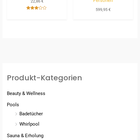
Personen
22,86
€
599,95
€
Bewertet
mit
3.00
von 5
Produkt-Kategorien
Beauty & Wellness
Pools
Badetücher
Whirlpool
Sauna & Erholung