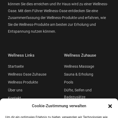
können Sie dies erreichen und Ihr Haus wird zu einer Wellness-
Oase. Mit dem Führer Wellness-Oase entdecken Sie eine
Zusammenfassung der Wellness-Produkte und erfahren, wie
Sie die Wellness-Produkte am besten zur Erholung und
Entspannung nutzen können.
Wellness Links
Wellness Zuhause
Startseite
Wellness Massage
Wellness Oase Zuhause
Sauna & Erholung
Wellness Produkte
Pools
Über uns
Düfte, Seifen und
Badezusätze
Kontakt
Beauty
Cookie-Zustimmung verwalten
Um dir ein optimales Erlebnis zu bieten, verwenden wir Technologien wie