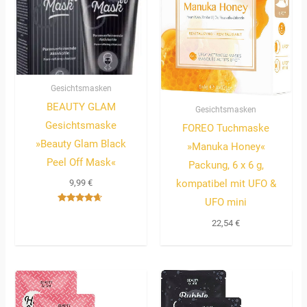
Gesichtsmasken
BEAUTY GLAM
Gesichtsmasken
Gesichtsmaske
FOREO Tuchmaske
»Beauty Glam Black
»Manuka Honey«
Peel Off Mask«
Packung, 6 x 6 g,
9,99
€
kompatibel mit UFO &
UFO mini
Bewertet
mit
22,54
€
4.50
von 5