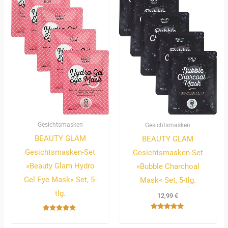
Gesichtsmasken
Gesichtsmasken
BEAUTY GLAM
BEAUTY GLAM
Gesichtsmasken-Set
Gesichtsmasken-Set
»Beauty Glam Hydro
»Bubble Charchoal
Gel Eye Mask« Set, 5-
Mask« Set, 5-tlg.
tlg.
12,99
€
Bewertet
Bewertet
mit
mit
5.00