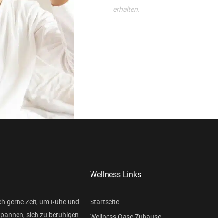
erhalten.
Wellness Links
ch gerne Zeit, um Ruhe und
Startseite
spannen, sich zu beruhigen
Wellness Oase Zuhause