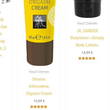
n
IS
Haut Cremen
-Set
JIL SANDER
ct
Bodylotion »Simply
Tag
Body Lotion«
, 2-
14,99
€
o-
Bewertet mit
5.00
von 5
Haut Cremen
Shiatsu
Intimcreme,
Orgasm Cream
16,99
€