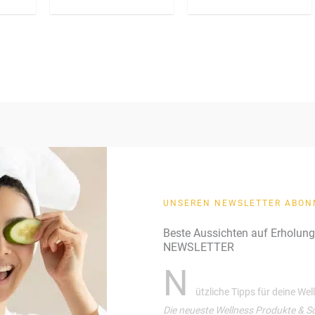
Bewertet
mit
4.67
von 5
UNSEREN NEWSLETTER ABON
Beste Aussichten auf Erholun
NEWSLETTER
N
ützliche Tipps für deine We
Die neueste Wellness Produkte & S