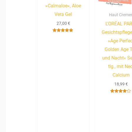
»Calmaloe«, Aloe
Vera Gel
Haut Creme
L’ORÉAL PAR
27,00
€
Gesichtspflege
Bewertet mit
5.00
»Age Perfe
von 5
Golden Age 
und Nacht« Set
tlg., mit Ne
Calcium
18,99
€
Bewertet
mit
4.00
von 5