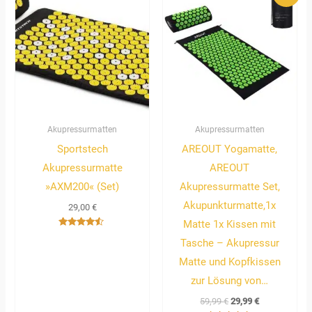
war:
ist:
59,99 €
29,99 €.
Akupressurmatten
Akupressurmatten
Sportstech
AREOUT Yogamatte,
Akupressurmatte
AREOUT
»AXM200« (Set)
Akupressurmatte Set,
Akupunkturmatte,1x
29,00
€
Matte 1x Kissen mit
Bewertet
Tasche – Akupressur
mit
4.33
von 5
Matte und Kopfkissen
zur Lösung von…
59,99
€
29,99
€