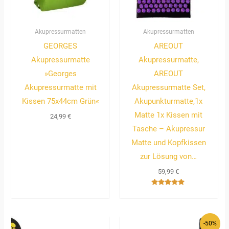
Akupressurmatten
Akupressurmatten
GEORGES
AREOUT
Akupressurmatte
Akupressurmatte,
»Georges
AREOUT
Akupressurmatte mit
Akupressurmatte Set,
Kissen 75x44cm Grün«
Akupunkturmatte,1x
Matte 1x Kissen mit
24,99
€
Tasche – Akupressur
Matte und Kopfkissen
zur Lösung von…
59,99
€
Bewertet
mit
5.00
von 5
Ursprünglicher
Aktueller
-50%
Preis
Preis