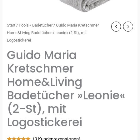
Start
/
Pools
/
Badetücher
/ Guido Maria Kretschmer
Home&Living Badetücher »Leonie« (2-St), mit
Logostickerei
Guido Maria
Kretschmer
Home&Living
Badetücher »Leonie«
(2-St), mit
Logostickerei
(
3
Kundenrezensionen)