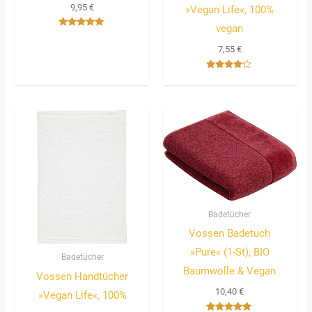
9,95
€
»Vegan Life«, 100%
vegan
Bewertet
mit
7,55
€
5.00
von 5
Bewertet
mit
4.00
von 5
Badetücher
Vossen Badetuch
»Pure« (1-St), BIO
Badetücher
Baumwolle & Vegan
Vossen Handtücher
10,40
€
»Vegan Life«, 100%