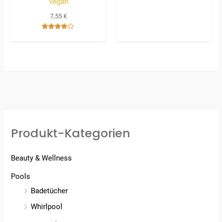
vegan
Bewertet
mit
7,55
€
5.00
von 5
Bewertet
mit
4.00
von 5
Produkt-Kategorien
Beauty & Wellness
Pools
Badetücher
Whirlpool