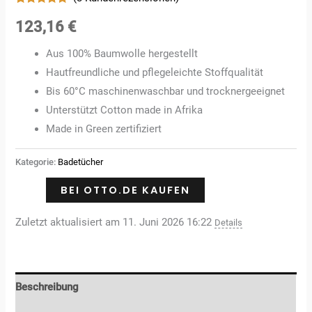
Bewertet
3
mit
5.00
123,16
€
von 5,
basierend
auf
Aus 100% Baumwolle hergestellt
Kundenbewertungen
Hautfreundliche und pflegeleichte Stoffqualität
Bis 60°C maschinenwaschbar und trocknergeeignet
Unterstützt Cotton made in Afrika
Made in Green zertifiziert
Kategorie:
Badetücher
BEI OTTO.DE KAUFEN
Zuletzt aktualisiert am 11. Juni 2026 16:22
Details
Beschreibung