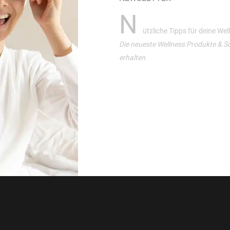
N
ützliche Tipps für deine We
Die neueste Wellness Produkte & S
erhalten.