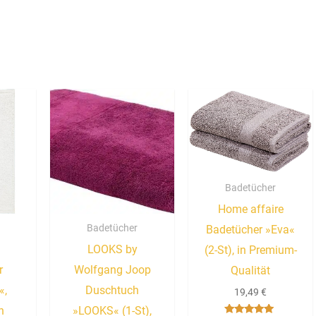
Badetücher
Home affaire
Badetücher
Badetücher »Eva«
LOOKS by
(2-St), in Premium-
r
Wolfgang Joop
Qualität
«,
Duschtuch
19,49
€
n
»LOOKS« (1-St),