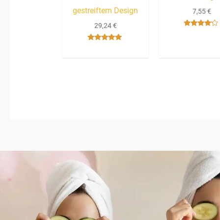
gestreiftem Design
7,55
€
29,24
€
Bewertet
mit
4.00
Bewertet mit
von 5
5.00
von 5