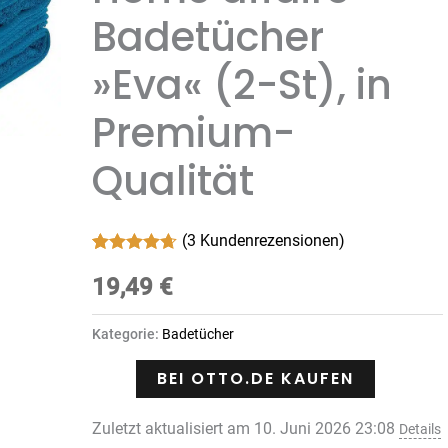
Badetücher
»Eva« (2-St), in
Premium-
Qualität
(
3
Kundenrezensionen)
Bewertet
3
mit
19,49
4.67
von
€
5,
basierend
auf
Kategorie:
Badetücher
Kundenbewertungen
BEI OTTO.DE KAUFEN
Zuletzt aktualisiert am 10. Juni 2026 23:08
Details