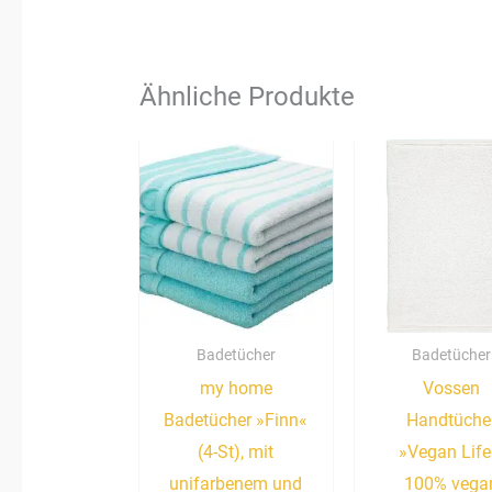
Ähnliche Produkte
Badetücher
Badetücher
my home
Vossen
Badetücher »Finn«
Handtüche
(4-St), mit
»Vegan Life
unifarbenem und
100% vega