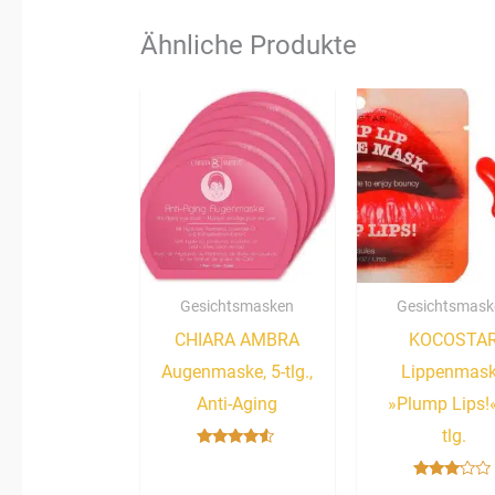
Ähnliche Produkte
Gesichtsmasken
Gesichtsmask
CHIARA AMBRA
KOCOSTA
Augenmaske, 5-tlg.,
Lippenmas
Anti-Aging
»Plump Lips!«
tlg.
Bewertet
mit
4.33
Bewertet