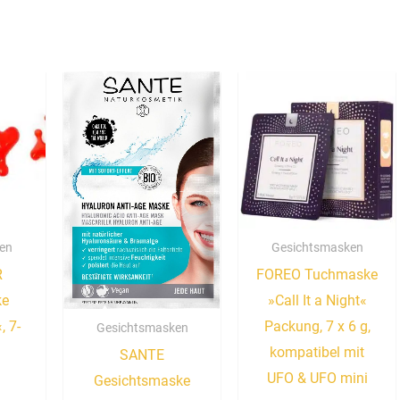
en
Gesichtsmasken
R
FOREO Tuchmaske
ke
»Call It a Night«
, 7-
Packung, 7 x 6 g,
Gesichtsmasken
kompatibel mit
SANTE
UFO & UFO mini
Gesichtsmaske