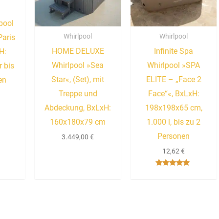
pool
Whirlpool
Whirlpool
aris
HOME DELUXE
Infinite Spa
H:
Whirlpool »Sea
Whirlpool »SPA
 bis
Star«, (Set), mit
ELITE – „Face 2
en
Treppe und
Face“«, BxLxH:
Abdeckung, BxLxH:
198x198x65 cm,
160x180x79 cm
1.000 l, bis zu 2
Personen
3.449,00
€
12,62
€
Bewertet
mit
4.67
von 5