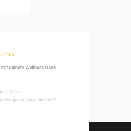
NIEREN
g mit deinem Wellness Oase
llness Oase.
onderangebot immer per E-Mail