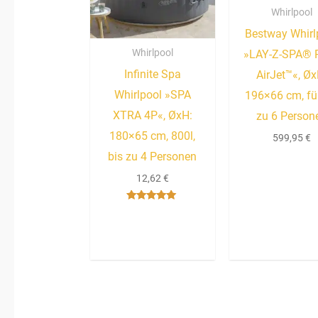
Whirlpool
Bestway Whirl
Whirlpool
»LAY-Z-SPA® P
Infinite Spa
AirJet™«, Øx
Whirlpool »SPA
196×66 cm, für
XTRA 4P«, ØxH:
zu 6 Person
180×65 cm, 800l,
599,95
€
bis zu 4 Personen
12,62
€
Bewertet mit
5.00
von 5