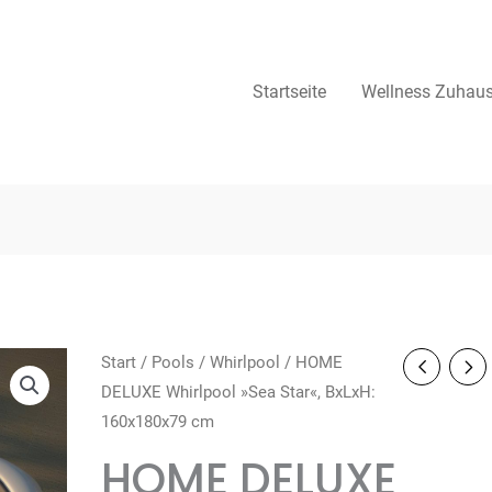
Startseite
Wellness Zuhau
Start
/
Pools
/
Whirlpool
/ HOME
DELUXE Whirlpool »Sea Star«, BxLxH:
160x180x79 cm
HOME DELUXE