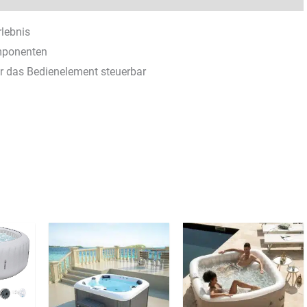
rlebnis
omponenten
er das Bedienelement steuerbar