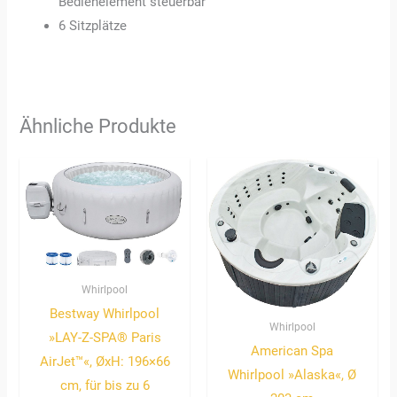
Bedienelement steuerbar
6 Sitzplätze
Ähnliche Produkte
Whirlpool
Bestway Whirlpool
Whirlpool
»LAY-Z-SPA® Paris
American Spa
AirJet™«, ØxH: 196×66
Whirlpool »Alaska«, Ø
cm, für bis zu 6