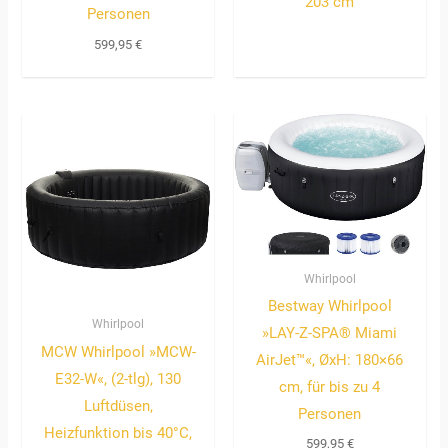
203 cm
Personen
599,95
€
Whirlpool
Bestway Whirlpool
Whirlpool
»LAY-Z-SPA® Miami
MCW Whirlpool »MCW-
AirJet™«, ØxH: 180×66
E32-W«, (2-tlg), 130
cm, für bis zu 4
Luftdüsen,
Personen
Heizfunktion bis 40°C,
599,95
€