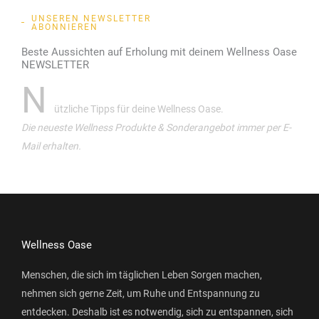
UNSEREN NEWSLETTER
ABONNIEREN
Beste Aussichten auf Erholung mit deinem Wellness Oase
NEWSLETTER
N
ützliche Tipps für deine Wellness Oase.
Die neueste Wellness Produkte & Sonderangebot immer per E-
Mail erhalten.
Wellness Oase
Menschen, die sich im täglichen Leben Sorgen machen,
nehmen sich gerne Zeit, um Ruhe und Entspannung zu
entdecken. Deshalb ist es notwendig, sich zu entspannen, sich