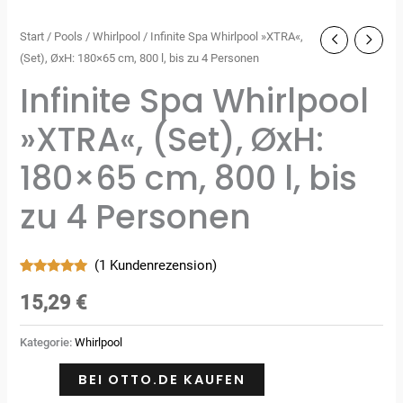
Start
/
Pools
/
Whirlpool
/ Infinite Spa Whirlpool »XTRA«,
(Set), ØxH: 180×65 cm, 800 l, bis zu 4 Personen
Infinite Spa Whirlpool
»XTRA«, (Set), ØxH:
180×65 cm, 800 l, bis
zu 4 Personen
(
1
Kundenrezension)
Bewertet
1
mit
5.00
15,29
€
von 5,
basierend
auf
Kategorie:
Whirlpool
Kundenbewertung
BEI OTTO.DE KAUFEN