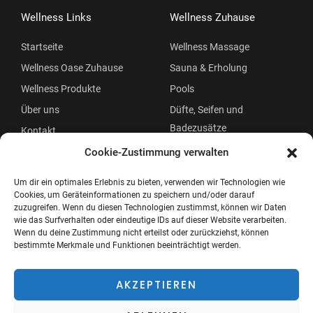
Wellness Links
Wellness Zuhause
Startseite
Wellness Massage
Wellness Oase Zuhause
Sauna & Erholung
Wellness Produkte
Pools
Über uns
Düfte, Seifen und
Badezusätze
Kontakt
Beauty
Cookie-Zustimmung verwalten
Um dir ein optimales Erlebnis zu bieten, verwenden wir Technologien wie
Cookies, um Geräteinformationen zu speichern und/oder darauf
zuzugreifen. Wenn du diesen Technologien zustimmst, können wir Daten
wie das Surfverhalten oder eindeutige IDs auf dieser Website verarbeiten.
Wenn du deine Zustimmung nicht erteilst oder zurückziehst, können
bestimmte Merkmale und Funktionen beeinträchtigt werden.
Copyright © 2026 Wellness Oase
Menü
AKZEPTIEREN