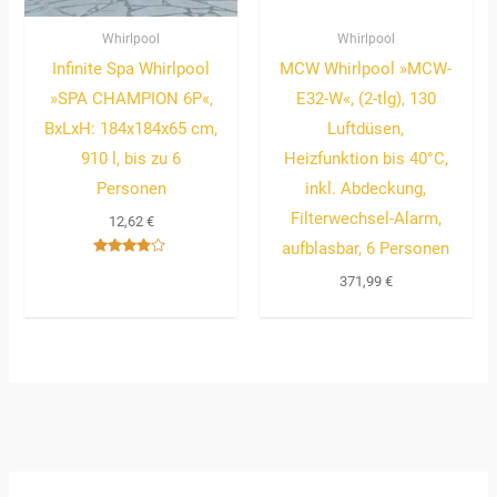
Whirlpool
Whirlpool
Infinite Spa Whirlpool
MCW Whirlpool »MCW-
»SPA CHAMPION 6P«,
E32-W«, (2-tlg), 130
BxLxH: 184x184x65 cm,
Luftdüsen,
910 l, bis zu 6
Heizfunktion bis 40°C,
Personen
inkl. Abdeckung,
Filterwechsel-Alarm,
12,62
€
aufblasbar, 6 Personen
Bewertet
mit
371,99
€
3.67
von 5