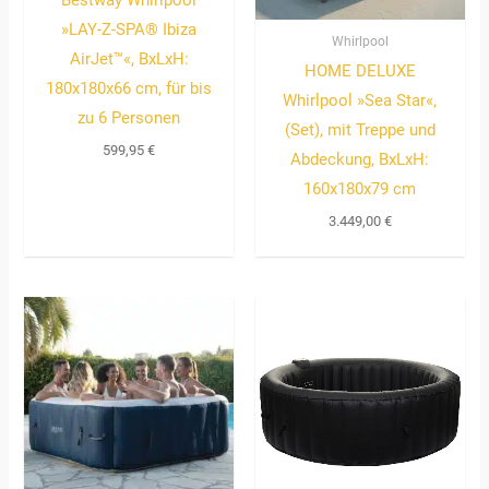
Bestway Whirlpool
»LAY-Z-SPA® Ibiza
Whirlpool
AirJet™«, BxLxH:
HOME DELUXE
180x180x66 cm, für bis
Whirlpool »Sea Star«,
zu 6 Personen
(Set), mit Treppe und
599,95
€
Abdeckung, BxLxH:
160x180x79 cm
3.449,00
€