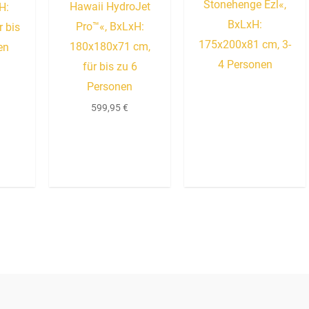
Stonehenge Ezl«,
Hawaii HydroJet
H:
BxLxH:
Pro™«, BxLxH:
 bis
175x200x81 cm, 3-
180x180x71 cm,
en
4 Personen
für bis zu 6
Personen
599,95
€