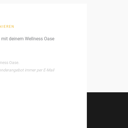
NIEREN
g mit deinem Wellness Oase
llness Oase.
onderangebot immer per E-Mail