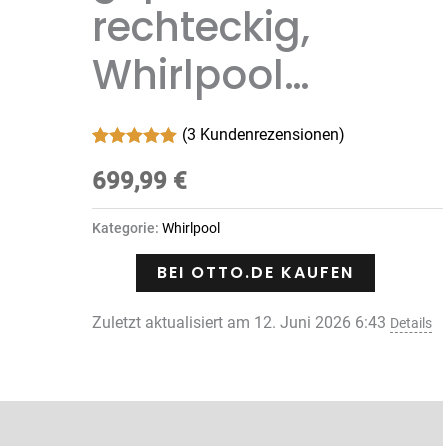
rechteckig,
Whirlpool…
(
3
Kundenrezensionen)
Bewertet mit
3
5.00
699,99
von 5,
€
basierend
auf
Kundenbewertungen
Kategorie:
Whirlpool
BEI OTTO.DE KAUFEN
Zuletzt aktualisiert am 12. Juni 2026 6:43
Details