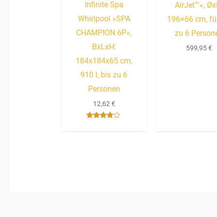
Infinite Spa
AirJet™«, Øx
Whirlpool »SPA
196×66 cm, für
CHAMPION 6P«,
zu 6 Person
BxLxH:
599,95
€
184x184x65 cm,
910 l, bis zu 6
Personen
12,62
€
Bewertet
mit
3.67
von 5