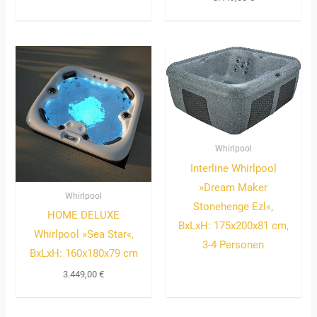
Bewertet
mit
3.00
von 5
Whirlpool
Interline Whirlpool
»Dream Maker
Whirlpool
Stonehenge Ezl«,
HOME DELUXE
BxLxH: 175x200x81 cm,
Whirlpool »Sea Star«,
3-4 Personen
BxLxH: 160x180x79 cm
3.449,00
€