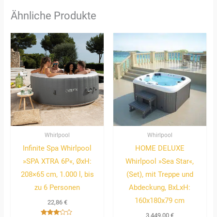
Ähnliche Produkte
Whirlpool
Whirlpool
Infinite Spa Whirlpool
HOME DELUXE
»SPA XTRA 6P«, ØxH:
Whirlpool »Sea Star«,
208×65 cm, 1.000 l, bis
(Set), mit Treppe und
zu 6 Personen
Abdeckung, BxLxH:
160x180x79 cm
22,86
€
3.449,00
€