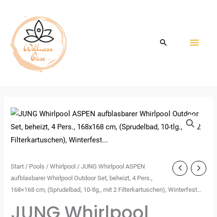
Zum
HAU
Inhalt
springen
Start
/
Pools
/
Whirlpool
/ JUNG Whirlpool ASPEN
aufblasbarer Whirlpool Outdoor Set, beheizt, 4 Pers.,
168×168 cm, (Sprudelbad, 10-tlg., mit 2 Filterkartuschen), Winterfest…
JUNG Whirlpool