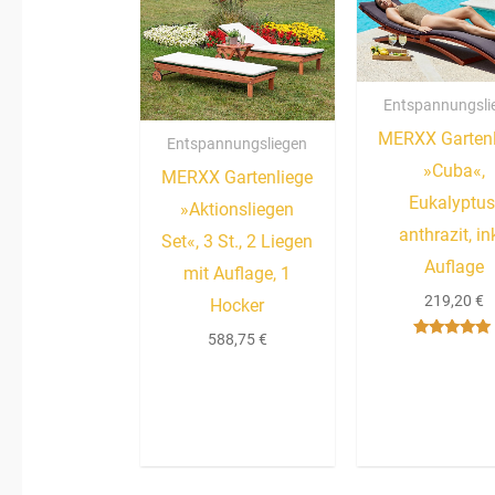
Entspannungsli
MERXX Gartenl
Entspannungsliegen
»Cuba«,
MERXX Gartenliege
Eukalyptus
»Aktionsliegen
anthrazit, in
Set«, 3 St., 2 Liegen
Auflage
mit Auflage, 1
219,20
€
Hocker
588,75
€
Bewertet mit
5.00
von 5