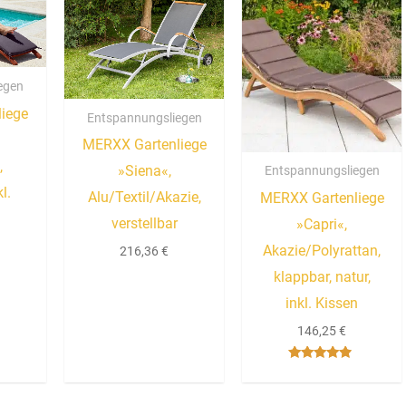
egen
iege
Entspannungsliegen
MERXX Gartenliege
,
»Siena«,
Entspannungsliegen
kl.
Alu/Textil/Akazie,
MERXX Gartenliege
verstellbar
»Capri«,
Akazie/Polyrattan,
216,36
€
klappbar, natur,
inkl. Kissen
146,25
€
Bewertet
mit
4.67
von 5