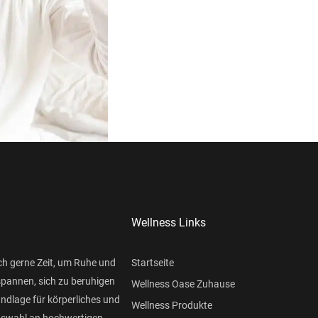
Wellness Links
ch gerne Zeit, um Ruhe und
Startseite
spannen, sich zu beruhigen
Wellness Oase Zuhause
undlage für körperliches und
Wellness Produkte
Auswahl an hochwertigen