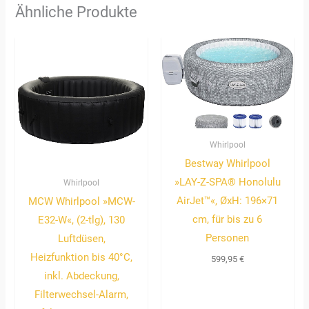
Ähnliche Produkte
Whirlpool
Bestway Whirlpool
»LAY-Z-SPA® Honolulu
Whirlpool
AirJet™«, ØxH: 196×71
MCW Whirlpool »MCW-
cm, für bis zu 6
E32-W«, (2-tlg), 130
Personen
Luftdüsen,
Heizfunktion bis 40°C,
599,95
€
inkl. Abdeckung,
Filterwechsel-Alarm,