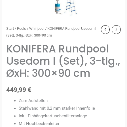
Start
/
Pools
/
Whirlpool
/ KONIFERA Rundpool Usedom I
(Set), 3-tlg., ØxH: 300×90 cm
KONIFERA Rundpool
Usedom I (Set), 3-tlg.,
ØxH: 300×90 cm
449,99
€
Zum Aufstellen
Stahlwand mit 0,2 mm starker Innenfolie
Inkl. Einhängekartuschenfilteranlage
Mit Hochbeckenleiter