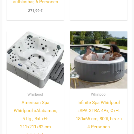
aufblasbar, 6 Personen
371,99
€
Whirlpool
Whirlpool
American Spa
Infinite Spa Whirlpool
Whirlpool »Alabama«,
»SPA XTRA 4P«, ØxH:
5-tlg., BxLxH:
180×65 cm, 800l, bis zu
211x211x82 cm
4 Personen