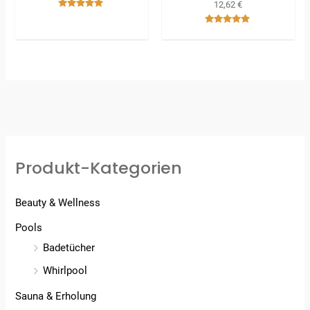
12,62
€
Bewertet
mit
Bewertet
5.00
mit
von 5
5.00
von 5
Produkt-Kategorien
Beauty & Wellness
Pools
Badetücher
Whirlpool
Sauna & Erholung