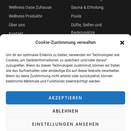
Wellness Oase Zuhause
Sauna & Erholung
Wellness Produkte
Pools
Über uns
Düfte, Seifen und
Badezusätze
Kontakt
Beauty
Cookie-Zustimmung verwalten
Um dir ein optimales Erlebnis zu bieten, verwenden wir Technologien wie
Cookies, um Geräteinformationen zu speichern und/oder darauf
zuzugreifen. Wenn du diesen Technologien zustimmst, können wir Daten
wie das Surfverhalten oder eindeutige IDs auf dieser Website verarbeiten.
Wenn du deine Zustimmung nicht erteilst oder zurückziehst, können
bestimmte Merkmale und Funktionen beeinträchtigt werden.
Copyright © 2026 Wellness Oase
Menü
AKZEPTIEREN
ABLEHNEN
EINSTELLUNGEN ANSEHEN