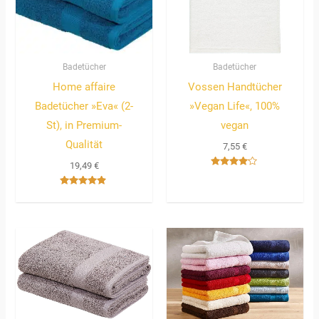
Badetücher
Badetücher
Home affaire
Vossen Handtücher
Badetücher »Eva« (2-
»Vegan Life«, 100%
St), in Premium-
vegan
Qualität
7,55
€
19,49
€
Bewertet
mit
4.00
Bewertet
von 5
mit
4.67
von 5