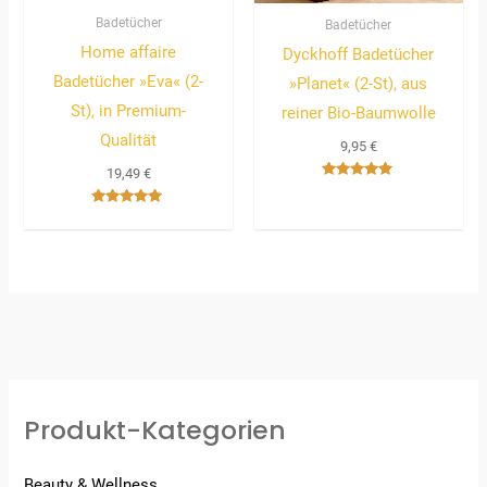
Badetücher
Badetücher
Home affaire
Dyckhoff Badetücher
Badetücher »Eva« (2-
»Planet« (2-St), aus
St), in Premium-
reiner Bio-Baumwolle
Qualität
9,95
€
19,49
€
Bewertet
mit
5.00
Bewertet
von 5
mit
5.00
von 5
Produkt-Kategorien
Beauty & Wellness