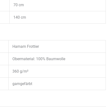
70 cm
140 cm
Hamam Frottier
Obermaterial: 100% Baumwolle
360 g/m²
garngefärbt