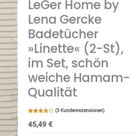
LeGer Home by
Lena Gercke
Badetücher
»Linette« (2-St),
im Set, schön
weiche Hamam-
Qualität
(
3
Kundenrezensionen)
Bewertet
3
mit
45,49
3.67
€
von 5,
basierend