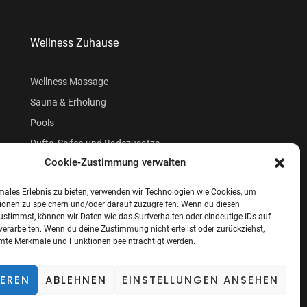
Wellness Zuhause
Wellness Massage
Sauna & Erholung
Pools
Düfte, Seifen und Badezusätze
Cookie-Zustimmung verwalten
Beauty
males Erlebnis zu bieten, verwenden wir Technologien wie Cookies, um
ionen zu speichern und/oder darauf zuzugreifen. Wenn du diesen
ustimmst, können wir Daten wie das Surfverhalten oder eindeutige IDs auf
verarbeiten. Wenn du deine Zustimmung nicht erteilst oder zurückziehst,
te Merkmale und Funktionen beeinträchtigt werden.
IEREN
ABLEHNEN
EINSTELLUNGEN ANSEHEN