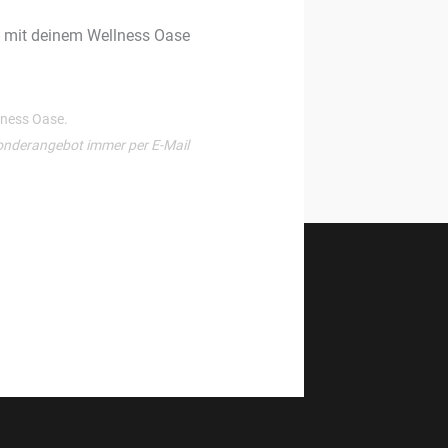
g mit deinem Wellness Oase
llness Oase.
onderangebot immer per E-Mail