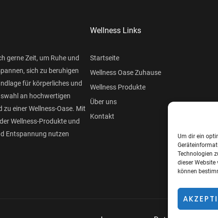
Wellness Links
ch gerne Zeit, um Ruhe und
Startseite
spannen, sich zu beruhigen
Wellness Oase Zuhause
undlage für körperliches und
Wellness Produkte
Auswahl an hochwertigen
Über uns
 zu einer Wellness-Oase. Mit
Kontakt
der Wellness-Produkte und
und Entspannung nutzen
Um dir ein opti
Geräteinformat
Technologien z
dieser Website 
können bestimm
AKZEPT