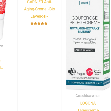
GARNIER Anti-
Aging-Creme »Bio
Lavendel«
Bewertet mit
5.00
von 5
en
e
l«
Gesichtscremen
LOGONA
Tagescreme