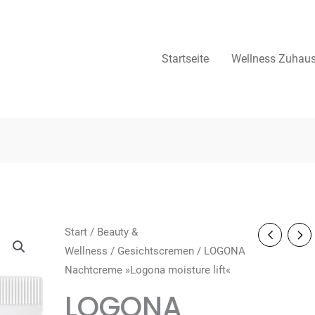
Startseite
Wellness Zuhau
Start
/
Beauty &
Wellness
/
Gesichtscremen
/ LOGONA
Nachtcreme »Logona moisture lift«
LOGONA