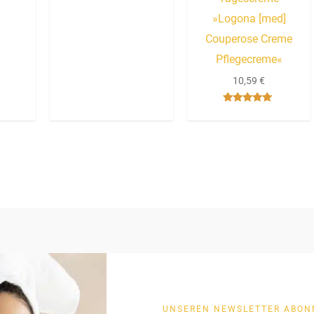
»Logona [med]
Couperose Creme
Pflegecreme«
10,59
€
Bewertet mit
5.00
von 5
UNSEREN NEWSLETTER ABON