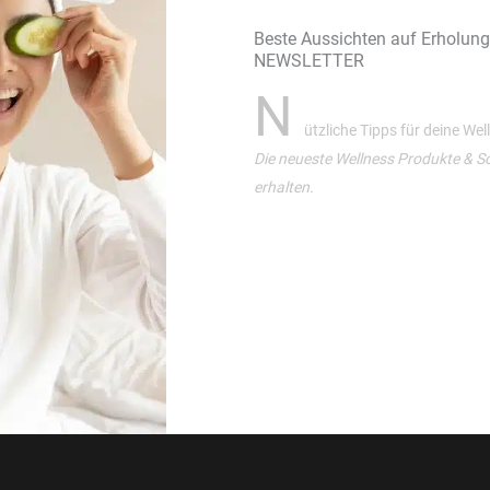
Beste Aussichten auf Erholun
NEWSLETTER
N
ützliche Tipps für deine We
Die neueste Wellness Produkte & S
erhalten.