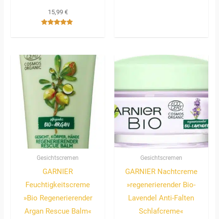
15,99
€
Bewertet
mit
4.67
von 5
Gesichtscremen
Gesichtscremen
GARNIER
GARNIER Nachtcreme
Feuchtigkeitscreme
»regenerierender Bio-
»Bio Regenerierender
Lavendel Anti-Falten
Argan Rescue Balm«
Schlafcreme«