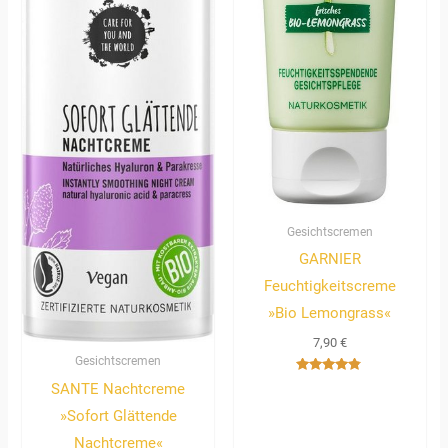
Gesichtscremen
GARNIER
Feuchtigkeitscreme
»Bio Lemongrass«
7,90
€
Gesichtscremen
Bewertet
SANTE Nachtcreme
mit
4.67
»Sofort Glättende
von 5
Nachtcreme«