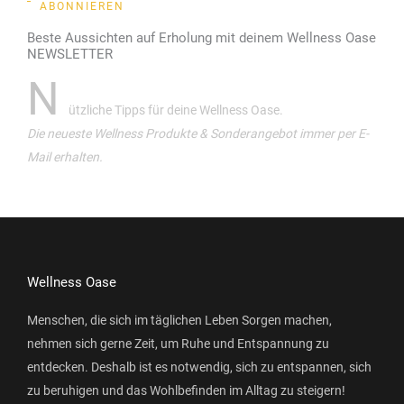
ABONNIEREN
Beste Aussichten auf Erholung mit deinem Wellness Oase
NEWSLETTER
N
ützliche Tipps für deine Wellness Oase.
Die neueste Wellness Produkte & Sonderangebot immer per E-
Mail erhalten.
Wellness Oase
Menschen, die sich im täglichen Leben Sorgen machen,
nehmen sich gerne Zeit, um Ruhe und Entspannung zu
entdecken. Deshalb ist es notwendig, sich zu entspannen, sich
zu beruhigen und das Wohlbefinden im Alltag zu steigern!