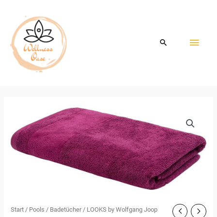
Zum
HAU
Inhalt
springen
Start
/
Pools
/
Badetücher
/ LOOKS by Wolfgang Joop