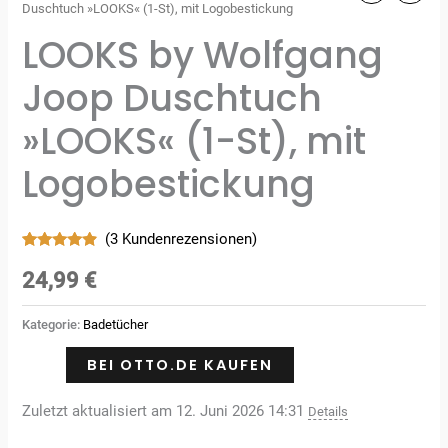
Duschtuch »LOOKS« (1-St), mit Logobestickung
LOOKS by Wolfgang
Joop Duschtuch
»LOOKS« (1-St), mit
Logobestickung
(
3
Kundenrezensionen)
Bewertet
3
mit
4.67
24,99
€
von 5,
basierend
auf
Kategorie:
Badetücher
Kundenbewertungen
BEI OTTO.DE KAUFEN
Zuletzt aktualisiert am 12. Juni 2026 14:31
Details