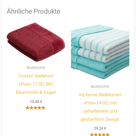
Ähnliche Produkte
Badetücher
Vossen Badetuch
»Pure« (1-St), BIO
Badetücher
Baumwolle & Vegan
my home Badetücher
10,40
€
»Finn« (4-St), mit
unifarbenem und
Bewertet
mit
gestreiftem Design
5.00
von 5
29,24
€