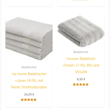
Bewertet
mit
5.00
von 5
Badetücher
Vossen Badetuch
»Fresh« (1-St), BIO und
Badetücher
VEGAN
my home Badetücher
8,50
€
»Juna« (4-St), mit
feiner Strukturbordüre
Bewertet
mit
24,29
€
5.00
von 5
Bewertet
mit