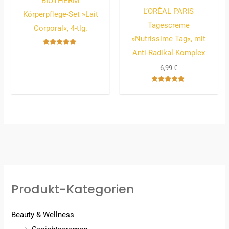
BIOTHERM
L’ORÉAL PARIS
Körperpflege-Set »Lait
Tagescreme
Corporal«, 4-tlg.
»Nutrissime Tag«, mit
Anti-Radikal-Komplex
Bewertet
mit
5.00
6,99
€
von 5
Bewertet
mit
5.00
von 5
Produkt-Kategorien
Beauty & Wellness