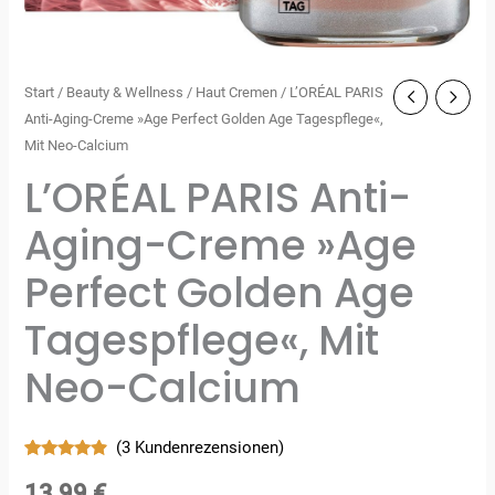
Start
/
Beauty & Wellness
/
Haut Cremen
/ L’ORÉAL PARIS
Anti-Aging-Creme »Age Perfect Golden Age Tagespflege«,
Mit Neo-Calcium
L’ORÉAL PARIS Anti-
Aging-Creme »Age
Perfect Golden Age
Tagespflege«, Mit
Neo-Calcium
(
3
Kundenrezensionen)
Bewertet
3
mit
4.67
13,99
€