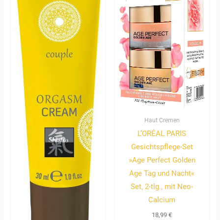
Haut Cremen
L’ORÉAL PARIS
Gesichtspflege-Set
»Age Perfect Golden
Age Tag und Nacht«
Set, 2-tlg., mit Neo-
Calcium
18,99
€