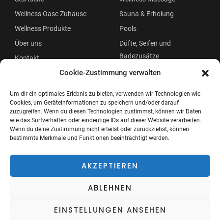
Wellness Oase Zuhause
Sauna & Erholung
Wellness Produkte
Pools
Über uns
Düfte, Seifen und
Badezusätze
Kontakt
Beauty
Cookie-Zustimmung verwalten
Um dir ein optimales Erlebnis zu bieten, verwenden wir Technologien wie
Cookies, um Geräteinformationen zu speichern und/oder darauf
zuzugreifen. Wenn du diesen Technologien zustimmst, können wir Daten
wie das Surfverhalten oder eindeutige IDs auf dieser Website verarbeiten.
Wenn du deine Zustimmung nicht erteilst oder zurückziehst, können
bestimmte Merkmale und Funktionen beeinträchtigt werden.
Copyright © 2026 Wellness Oase
Menü
AKZEPTIEREN
ABLEHNEN
EINSTELLUNGEN ANSEHEN