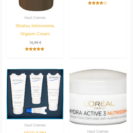
Bewertet
mit
4.00
Haut Cremen
von 5
Shiatsu Intimcreme,
Orgasm Cream
16,99
€
Bewertet
mit
4.67
von 5
Haut Cremen
Haut Cremen