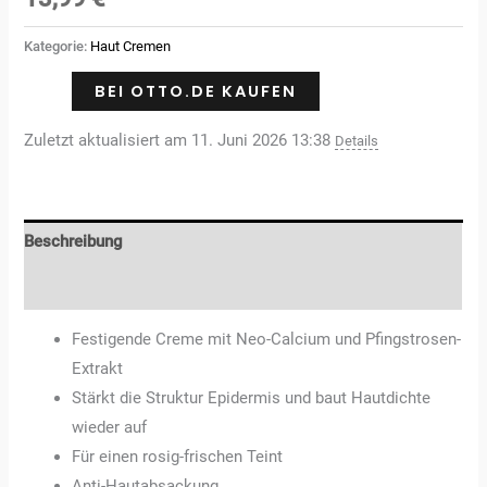
von 5,
basierend
auf
Kategorie:
Haut Cremen
Kundenbewertungen
BEI OTTO.DE KAUFEN
Zuletzt aktualisiert am 11. Juni 2026 13:38
Details
Beschreibung
Rezensionen (3)
Festigende Creme mit Neo-Calcium und Pfingstrosen-
Extrakt
Stärkt die Struktur Epidermis und baut Hautdichte
wieder auf
Für einen rosig-frischen Teint
Anti-Hautabsackung