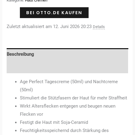
Kategorie:
Haut Cremen
Kundenbewertungen
BEI OTTO.DE KAUFEN
Zuletzt aktualisiert am 12. Juni 2026 20:23
Details
Beschreibung
Rezensionen (3)
Age Perfect Tagescreme (50ml) und Nachtcreme
(50ml)
Stimuliert die Stützfasern der Haut für mehr Straffheit
Wirkt Altersflecken entgegen und beugen neuen
Flecken vor
Festigt die Haut mit Soja-Ceramid
Feuchtigkeitsspeichernd durch Stärkung des