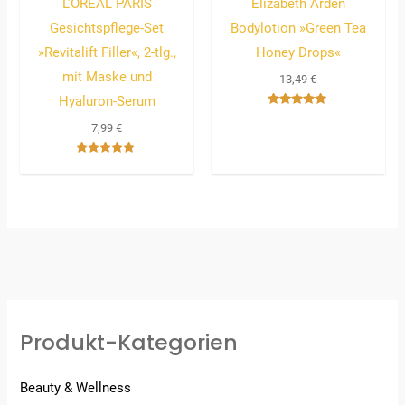
L’ORÉAL PARIS
Elizabeth Arden
Gesichtspflege-Set
Bodylotion »Green Tea
»Revitalift Filler«, 2-tlg.,
Honey Drops«
mit Maske und
13,49
€
Hyaluron-Serum
Bewertet
mit
7,99
€
5.00
von 5
Bewertet
mit
5.00
von 5
Produkt-Kategorien
Beauty & Wellness