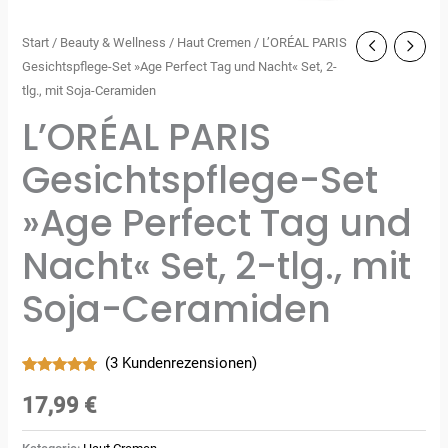
Start
/
Beauty & Wellness
/
Haut Cremen
/ L’ORÉAL PARIS
Gesichtspflege-Set »Age Perfect Tag und Nacht« Set, 2-
tlg., mit Soja-Ceramiden
L’ORÉAL PARIS
Gesichtspflege-Set
»Age Perfect Tag und
Nacht« Set, 2-tlg., mit
Soja-Ceramiden
(
3
Kundenrezensionen)
Bewertet
3
mit
5.00
17,99
€
von 5,
basierend
auf