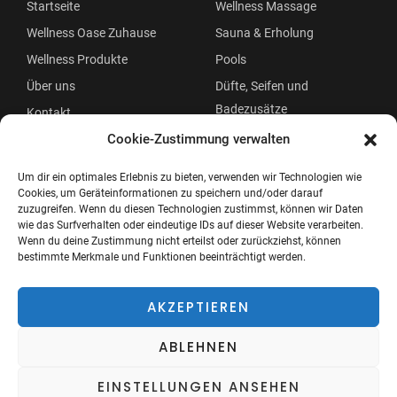
Startseite
Wellness Massage
Wellness Oase Zuhause
Sauna & Erholung
Wellness Produkte
Pools
Über uns
Düfte, Seifen und
Badezusätze
Kontakt
Beauty
Cookie-Zustimmung verwalten
Um dir ein optimales Erlebnis zu bieten, verwenden wir Technologien wie
Cookies, um Geräteinformationen zu speichern und/oder darauf
zuzugreifen. Wenn du diesen Technologien zustimmst, können wir Daten
wie das Surfverhalten oder eindeutige IDs auf dieser Website verarbeiten.
Wenn du deine Zustimmung nicht erteilst oder zurückziehst, können
bestimmte Merkmale und Funktionen beeinträchtigt werden.
Copyright © 2026 Wellness Oase
Menü
AKZEPTIEREN
ABLEHNEN
EINSTELLUNGEN ANSEHEN