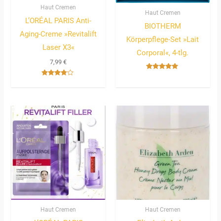
Haut Cremen
Haut Cremen
L’ORÉAL PARIS Anti-
BIOTHERM
Aging-Creme »Revitalift
Körperpflege-Set »Lait
Laser X3«
Corporal«, 4-tlg.
7,99
€
Bewertet
mit
Bewertet
5.00
mit
von 5
3.67
von 5
Haut Cremen
Haut Cremen