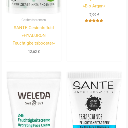
»Bio Argan«
7,99
€
Gesichtscremen
Bewertet
SANTE Gesichtsfluid
mit
5.00
»HYALURON
von 5
Feuchtigkeitsbooster«
12,62
€