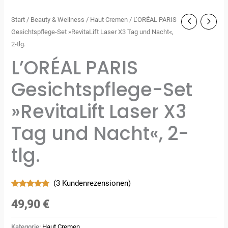
Start
/
Beauty & Wellness
/
Haut Cremen
/ L’ORÉAL PARIS
Gesichtspflege-Set »RevitaLift Laser X3 Tag und Nacht«,
2-tlg.
L’ORÉAL PARIS
Gesichtspflege-Set
»RevitaLift Laser X3
Tag und Nacht«, 2-
tlg.
(
3
Kundenrezensionen)
Bewertet
3
mit
4.67
49,90
€
von 5,
basierend
auf
Kategorie:
Haut Cremen