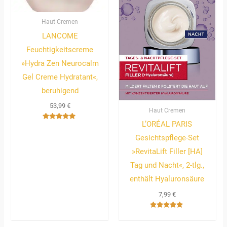
Haut Cremen
LANCOME
Feuchtigkeitscreme
»Hydra Zen Neurocalm
Gel Creme Hydratant«,
beruhigend
53,99
€
Haut Cremen
L’ORÉAL PARIS
Bewertet
mit
Gesichtspflege-Set
5.00
von 5
»RevitaLift Filler [HA]
Tag und Nacht«, 2-tlg.,
enthält Hyaluronsäure
7,99
€
Bewertet
mit
5.00