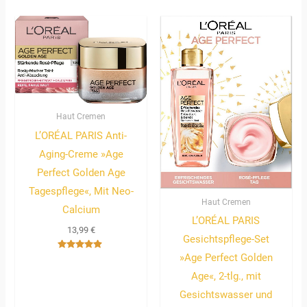
von 5
Haut Cremen
L’ORÉAL PARIS Anti-
Aging-Creme »Age
Perfect Golden Age
Tagespflege«, Mit Neo-
Haut Cremen
Calcium
L’ORÉAL PARIS
13,99
€
Gesichtspflege-Set
»Age Perfect Golden
Bewertet
mit
4.67
Age«, 2-tlg., mit
von 5
Gesichtswasser und