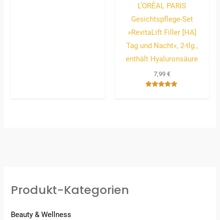
5.00
L’ORÉAL PARIS
von 5
Gesichtspflege-Set
»RevitaLift Filler [HA]
Tag und Nacht«, 2-tlg.,
enthält Hyaluronsäure
7,99
€
Bewertet
mit
5.00
von 5
Produkt-Kategorien
Beauty & Wellness