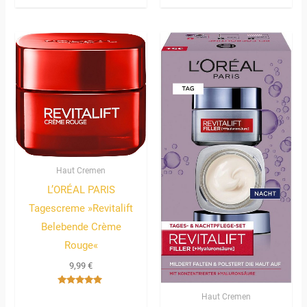
4.00
mit
von 5
5.00
von 5
Haut Cremen
L’ORÉAL PARIS
Tagescreme »Revitalift
Belebende Crème
Rouge«
9,99
€
Bewertet
Haut Cremen
mit