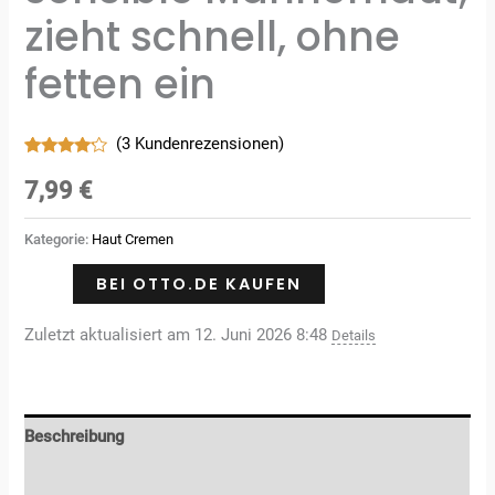
zieht schnell, ohne
fetten ein
(
3
Kundenrezensionen)
Bewertet
3
mit
4.00
7,99
€
von 5,
basierend
auf
Kategorie:
Haut Cremen
Kundenbewertungen
BEI OTTO.DE KAUFEN
Zuletzt aktualisiert am 12. Juni 2026 8:48
Details
Beschreibung
Rezensionen (3)