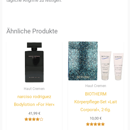
tägliche Angriffe zu festigen.
Ähnliche Produkte
Haut Cremen
Haut Cremen
BIOTHERM
narciso rodriguez
Körperpflege-Set »Lait
Bodylotion »For Her«
Corporal«, 2-tlg.
41,99
€
10,00
€
Bewertet
mit
Bewertet