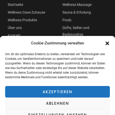
Startseite
Wellness Massage
Wellness Oase Zuhause
Sauna & Erholung
Wellness Produkte
Pools
Über uns
Düfte, Seifen und
Badezusätze
Kontakt
Beauty
Cookie-Zustimmung verwalten
Um dir ein optimales Erlebnis zu bieten, verwenden wir Technologien wie
Cookies, um Geräteinformationen zu speichern und/oder darauf
zuzugreifen. Wenn du diesen Technologien zustimmst, können wir Daten
wie das Surfverhalten oder eindeutige IDs auf dieser Website verarbeiten.
Wenn du deine Zustimmung nicht erteilst oder zurückziehst, können
bestimmte Merkmale und Funktionen beeinträchtigt werden.
Copyright © 2026 Wellness Oase
Menü
AKZEPTIEREN
ABLEHNEN
EINSTELLUNGEN ANSEHEN