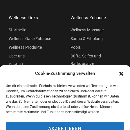
Wellness Links
Wellness Zuhause
Startseite
Wellness Massage
Wellness Oase Zuhause
Sauna & Erholung
Wellness Produkte
Pools
Über uns
Düfte, Seifen und
Badezusätze
Kontakt
Beauty
Cookie-Zustimmung verwalten
Um dir ein optimales Erlebnis zu bieten, verwenden wir Technologien wie
Cookies, um Geräteinformationen zu speichern und/oder darauf
zuzugreifen. Wenn du diesen Technologien zustimmst, können wir Daten
wie das Surfverhalten oder eindeutige IDs auf dieser Website verarbeiten.
Wenn du deine Zustimmung nicht erteilst oder zurückziehst, können
bestimmte Merkmale und Funktionen beeinträchtigt werden.
Copyright © 2026 Wellness Oase
Menü
AKZEPTIEREN