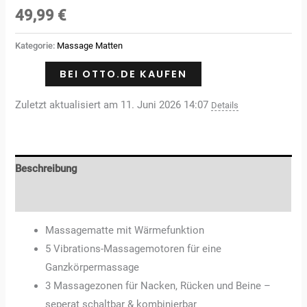
Bewertet
3
mit
49,99
€
2.67
von 5,
basierend
Kategorie:
Massage Matten
auf
Kundenbewertungen
BEI OTTO.DE KAUFEN
Zuletzt aktualisiert am 11. Juni 2026 14:07
Details
Beschreibung
Rezensionen (3)
Massagematte mit Wärmefunktion
5 Vibrations-Massagemotoren für eine
Ganzkörpermassage
3 Massagezonen für Nacken, Rücken und Beine –
seperat schaltbar & kombinierbar