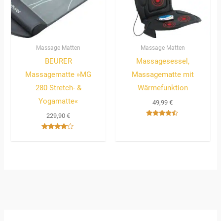
Massage Matten
Massage Matten
BEURER
Massagesessel,
Massagematte »MG
Massagematte mit
280 Stretch- &
Wärmefunktion
Yogamatte«
49,99
€
229,90
€
Bewertet
mit
4.33
Bewertet
von 5
mit
4.00
von 5