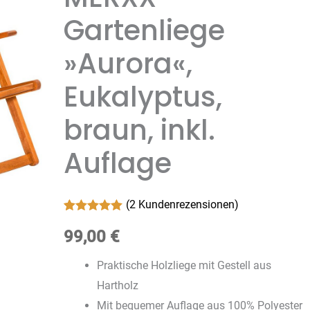
Gartenliege
»Aurora«,
Eukalyptus,
braun, inkl.
Auflage
(
2
Kundenrezensionen)
Bewertet mit
2
5.00
99,00
von 5,
€
basierend
auf
Praktische Holzliege mit Gestell aus
Kundenbewertungen
Hartholz
Mit bequemer Auflage aus 100% Polyester