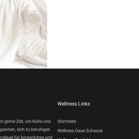
Wellness Links
ch gerne Zeit, um Ruhe und
Startseite
spannen, sich zu beruhigen
Wellness Oase Zuhause
undlage für körperliches und