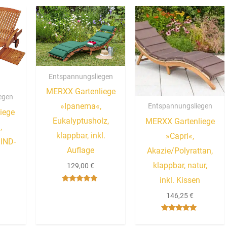
Entspannungsliegen
MERXX Gartenliege
egen
»Ipanema«,
Entspannungsliegen
iege
Eukalyptusholz,
MERXX Gartenliege
,
klappbar, inkl.
»Capri«,
 IND-
Auflage
Akazie/Polyrattan,
klappbar, natur,
129,00
€
inkl. Kissen
Bewertet mit
5.00
146,25
€
von 5
Bewertet
mit