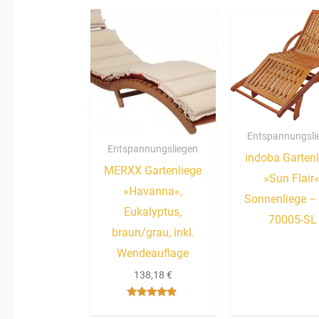
Entspannungsli
Entspannungsliegen
indoba Gartenl
MERXX Gartenliege
»Sun Flair«
»Havanna«,
Sonnenliege –
Eukalyptus,
70005-SL
braun/grau, inkl.
Wendeauflage
138,18
€
Bewertet
mit