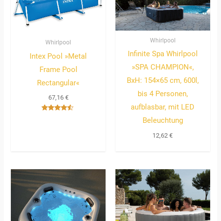
Whirlpool
Whirlpool
Infinite Spa Whirlpool
Intex Pool »Metal
»SPA CHAMPION«,
Frame Pool
BxH: 154×65 cm, 600l,
Rectangular«
bis 4 Personen,
67,16
€
aufblasbar, mit LED
Bewertet
Beleuchtung
mit
4.33
von 5
12,62
€