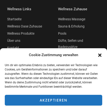
Wellness Links
Wellness Zuhause
Startseite
Wellness Massage
Wellness Oase Zuhause
Sauna & Erholung
Wellness Produkte
Pools
Über uns
Düfte, Seifen und
Badezusätze
Kontakt
Beauty
Cookie-Zustimmung verwalten
Um dir ein optimales Erlebnis zu bieten, verwenden wir Technologien wie
Cookies, um Geräteinformationen zu speichern und/oder darauf
zuzugreifen. Wenn du diesen Technologien zustimmst, können wir Daten
wie das Surfverhalten oder eindeutige IDs auf dieser Website verarbeiten.
Wenn du deine Zustimmung nicht erteilst oder zurückziehst, können
bestimmte Merkmale und Funktionen beeinträchtigt werden.
Copyright © 2026 Wellness Oase
Menü
AKZEPTIEREN