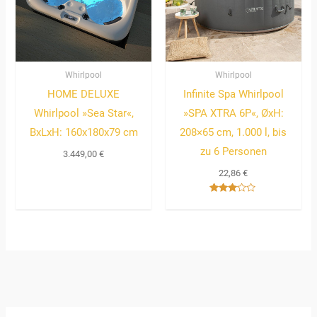
Whirlpool
Whirlpool
HOME DELUXE
Infinite Spa Whirlpool
Whirlpool »Sea Star«,
»SPA XTRA 6P«, ØxH:
BxLxH: 160x180x79 cm
208×65 cm, 1.000 l, bis
zu 6 Personen
3.449,00
€
22,86
€
Bewertet
mit
3.00
von 5