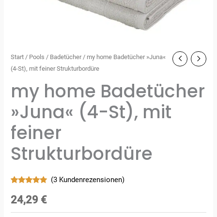
Start
/
Pools
/
Badetücher
/ my home Badetücher »Juna«
(4-St), mit feiner Strukturbordüre
my home Badetücher
»Juna« (4-St), mit
feiner
Strukturbordüre
(
3
Kundenrezensionen)
Bewertet
3
mit
5.00
24,29
€
von 5,
basierend