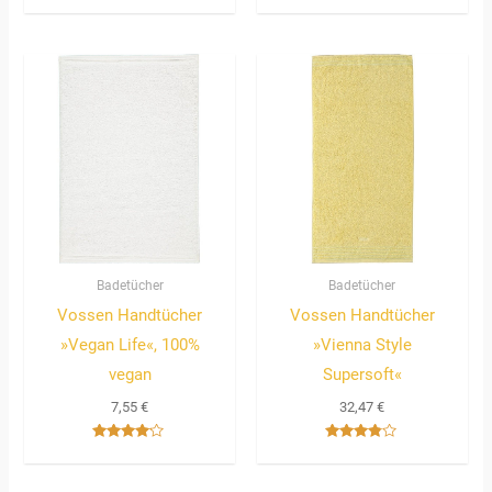
Bewertet
3.67
mit
von 5
5.00
von 5
Badetücher
Badetücher
Vossen Handtücher
Vossen Handtücher
»Vegan Life«, 100%
»Vienna Style
vegan
Supersoft«
7,55
€
32,47
€
Bewertet
Bewertet
mit
mit
4.00
3.67
von 5
von 5