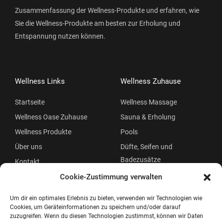
Zusammenfassung der Wellness-Produkte und erfahren, wie
Sie die Wellness-Produkte am besten zur Erholung und
Entspannung nutzen können.
Wellness Links
Wellness Zuhause
Startseite
Wellness Massage
Wellness Oase Zuhause
Sauna & Erholung
Wellness Produkte
Pools
Über uns
Düfte, Seifen und
Badezusätze
Kontakt
Beauty
Cookie-Zustimmung verwalten
Um dir ein optimales Erlebnis zu bieten, verwenden wir Technologien wie
Cookies, um Geräteinformationen zu speichern und/oder darauf
zuzugreifen. Wenn du diesen Technologien zustimmst, können wir Daten