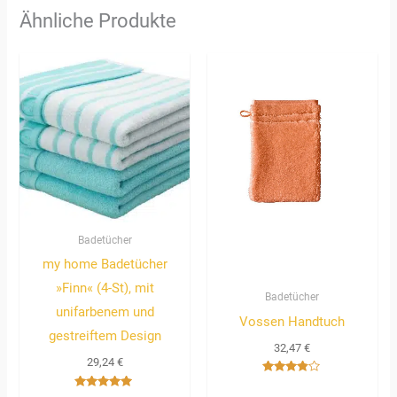
Ähnliche Produkte
Badetücher
my home Badetücher
»Finn« (4-St), mit
Badetücher
unifarbenem und
Vossen Handtuch
gestreiftem Design
32,47
€
29,24
€
Bewertet
mit