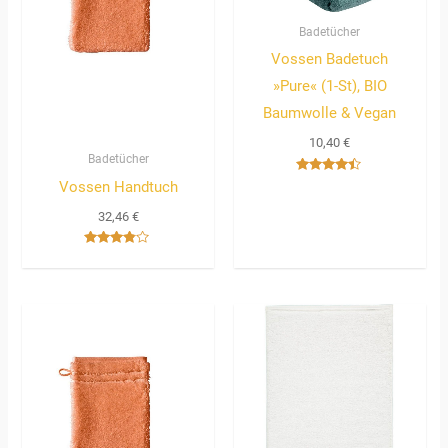
Badetücher
Vossen Badetuch
»Pure« (1-St), BIO
Baumwolle & Vegan
10,40
€
Badetücher
Bewertet
Vossen Handtuch
mit
4.33
32,46
€
von 5
Bewertet
mit
3.67
von 5