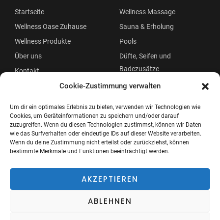
Startseite
Wellness Massage
Wellness Oase Zuhause
Sauna & Erholung
Wellness Produkte
Pools
Über uns
Düfte, Seifen und
Badezusätze
Kontakt
Beauty
Cookie-Zustimmung verwalten
Um dir ein optimales Erlebnis zu bieten, verwenden wir Technologien wie
Cookies, um Geräteinformationen zu speichern und/oder darauf
zuzugreifen. Wenn du diesen Technologien zustimmst, können wir Daten
wie das Surfverhalten oder eindeutige IDs auf dieser Website verarbeiten.
Wenn du deine Zustimmung nicht erteilst oder zurückziehst, können
bestimmte Merkmale und Funktionen beeinträchtigt werden.
Copyright © 2026 Wellness Oase
Menü
AKZEPTIEREN
ABLEHNEN