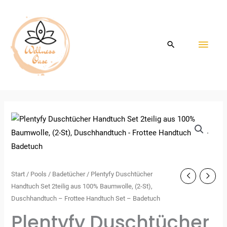
Zum
HAU
Inhalt
springen
Start
/
Pools
/
Badetücher
/ Plentyfy Duschtücher
Handtuch Set 2teilig aus 100% Baumwolle, (2-St),
Duschhandtuch – Frottee Handtuch Set – Badetuch
Plentyfy Duschtücher