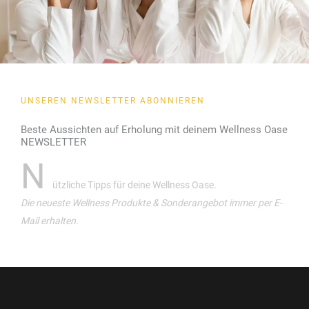
UNSEREN NEWSLETTER ABONNIEREN
Beste Aussichten auf Erholung mit deinem Wellness Oase
NEWSLETTER
N
ützliche Tipps für deine Wellness Oase.
Die neueste Wellness Produkte & Sonderangebot immer per E-
Mail erhalten.