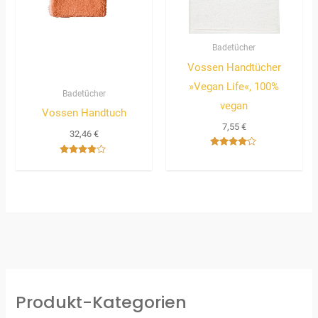
Badetücher
Vossen Handtücher
»Vegan Life«, 100%
Badetücher
vegan
Vossen Handtuch
7,55
€
32,46
€
Bewertet
Bewertet
mit
mit
4.00
3.67
von 5
von 5
Produkt-Kategorien