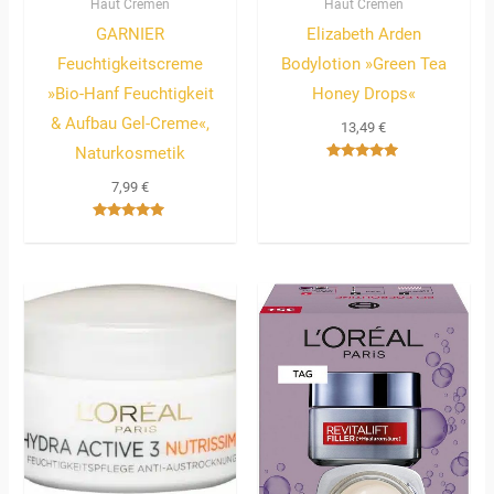
Haut Cremen
Haut Cremen
GARNIER
Elizabeth Arden
Feuchtigkeitscreme
Bodylotion »Green Tea
»Bio-Hanf Feuchtigkeit
Honey Drops«
& Aufbau Gel-Creme«,
13,49
€
Naturkosmetik
Bewertet
mit
7,99
€
5.00
von 5
Bewertet
mit
5.00
von 5