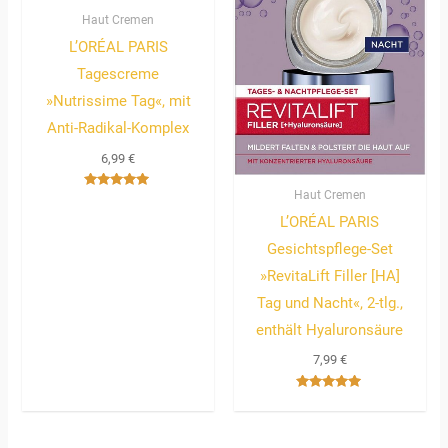
Haut Cremen
L’ORÉAL PARIS
Tagescreme
»Nutrissime Tag«, mit
Anti-Radikal-Komplex
6,99
€
Haut Cremen
Bewertet
mit
L’ORÉAL PARIS
5.00
von 5
Gesichtspflege-Set
»RevitaLift Filler [HA]
Tag und Nacht«, 2-tlg.,
enthält Hyaluronsäure
7,99
€
Bewertet
mit
5.00
von 5