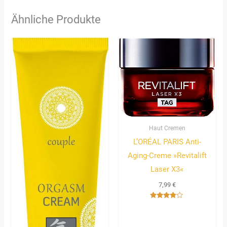
Ähnliche Produkte
Haut Cremen
L’ORÉAL PARIS Anti-
Aging-Creme »Revitalift
Laser X3«
7,99
€
Bewertet
mit
3.67
von 5