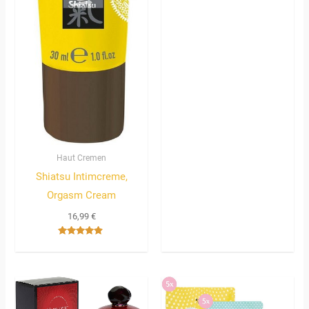
Haut Cremen
Shiatsu Intimcreme,
Orgasm Cream
16,99
€
Bewertet
mit
4.67
von 5