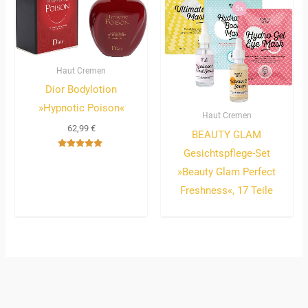
Haut Cremen
Dior Bodylotion
»Hypnotic Poison«
Haut Cremen
62,99
€
BEAUTY GLAM
Gesichtspflege-Set
Bewertet
mit
»Beauty Glam Perfect
5.00
von 5
Freshness«, 17 Teile