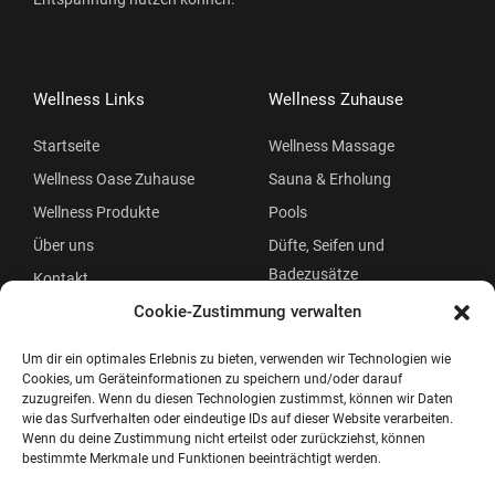
Wellness Links
Wellness Zuhause
Startseite
Wellness Massage
Wellness Oase Zuhause
Sauna & Erholung
Wellness Produkte
Pools
Über uns
Düfte, Seifen und
Badezusätze
Kontakt
Beauty
Cookie-Zustimmung verwalten
Um dir ein optimales Erlebnis zu bieten, verwenden wir Technologien wie
Cookies, um Geräteinformationen zu speichern und/oder darauf
zuzugreifen. Wenn du diesen Technologien zustimmst, können wir Daten
wie das Surfverhalten oder eindeutige IDs auf dieser Website verarbeiten.
Wenn du deine Zustimmung nicht erteilst oder zurückziehst, können
bestimmte Merkmale und Funktionen beeinträchtigt werden.
Copyright © 2026 Wellness Oase