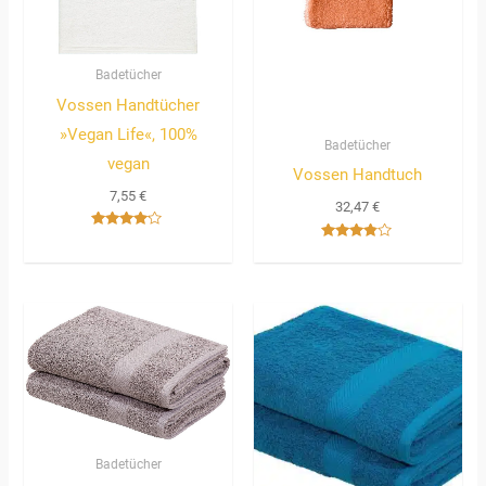
Badetücher
Vossen Handtücher
»Vegan Life«, 100%
Badetücher
vegan
Vossen Handtuch
7,55
€
32,47
€
Bewertet
Bewertet
mit
mit
4.00
3.67
von 5
von 5
Badetücher