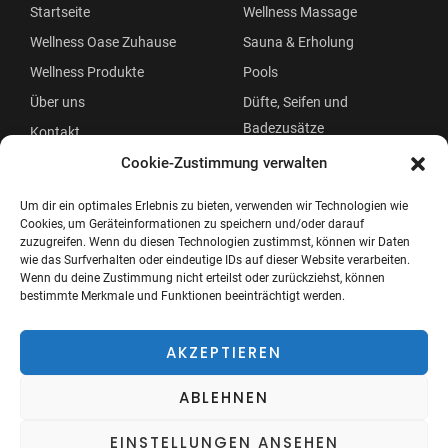
Startseite
Wellness Massage
Wellness Oase Zuhause
Sauna & Erholung
Wellness Produkte
Pools
Über uns
Düfte, Seifen und
Badezusätze
Kontakt
Beauty
Cookie-Zustimmung verwalten
Um dir ein optimales Erlebnis zu bieten, verwenden wir Technologien wie
Cookies, um Geräteinformationen zu speichern und/oder darauf
zuzugreifen. Wenn du diesen Technologien zustimmst, können wir Daten
wie das Surfverhalten oder eindeutige IDs auf dieser Website verarbeiten.
Wenn du deine Zustimmung nicht erteilst oder zurückziehst, können
bestimmte Merkmale und Funktionen beeinträchtigt werden.
Copyright © 2026 Wellness Oase
Menü
AKZEPTIEREN
ABLEHNEN
EINSTELLUNGEN ANSEHEN